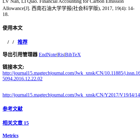
LV Nan, LI Qiao. Financial Accounting for Carbon Emission
Allowance[J]. 西南石油大学学报(社会科学版), 2017, 19(4): 14-
18.
使用本文
/
/
推荐
导出引用管理器
EndNote
|
Ris
|
BibTeX
链接本文:
http://journal15.magtechjournal.com/Jwk_xnsk/CN/10.11885/j.issn.1
5094.2016.12.22.02
http://journal15.magtechjournal.com/Jwk_xnsk/CN/Y2017/V19/I4/14
参考文献
相关文章
15
Metrics