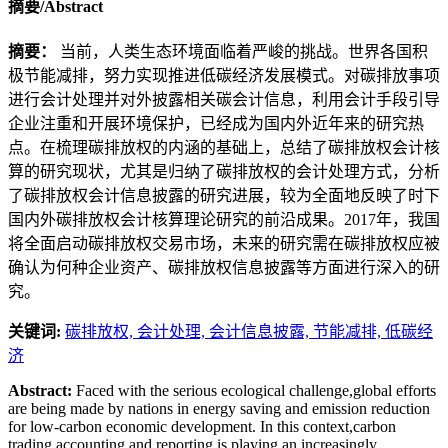
摘要/Abstract
摘要：
当前，人类生态环境面临着严峻的挑战。世界各国积
极节能减排，努力实现推进低碳经济发展模式。对碳排放事项
进行会计处理并对外披露相关碳会计信息，利用会计手段引导
企业注重和开展环境保护，已经成为国内外近年来的研究热
点。在梳理碳排放权的内涵的基础上，总结了碳排放权会计核
算的研究现状，尤其是归纳了碳排放权的会计处理方式，分析
了碳排放权会计信息披露的研究进展，较为全面地反映了时下
国内外碳排放权会计核算理论研究的前沿成果。2017年，我国
将全面启动碳排放权交易市场，未来的研究需在碳排放权应被
确认为何种企业资产、碳排放权信息披露等方面进行深入的研
究。
关键词:
碳排放权,
会计处理,
会计信息披露,
节能减排,
低碳经
济
Abstract:
Faced with the serious ecological challenge,global efforts
are being made by nations in energy saving and emission reduction
for low-carbon economic development. In this context,carbon
trading accounting and reporting is playing an increasingly