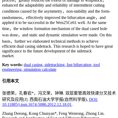
process，greatly reduced the extent of damage to whipstock，
enhanced the adaptability and reliability of intermittent cutting
conditions caused by the asymmetry，non-stability and the form-
randomness，effectively improved the bifurcation angle，and
applied it to be successful in the Wen25Ce61 well. At the same
time，the window formation mechanism of the dual cased hole
was done，and static and dynamic simulation were made. On this
basis，further we elaborated technical methods to achieve
efficient dual casing sidetrack. This research is hoped to have great
significance to the future development of the sidetrack
market.
Key words:
dual casing,
sidetracking,
fast bifurcation,
tool
engineering,
simulation calculate
引用本文
张德荣，孔春岩*，冯文荣，钟琳. 双层套管高效快速分叉技术
研究及应用[J]. 西南石油大学学报(自然科学版),
DOI:
10.11885/j.issn.1674-5086.2012.12.18.01
.
Zhang Derong, Kong Chunyan*, Feng Wenrong, Zhong Lin.