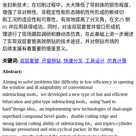
坐封新技术；在切削过程中，大大降低了导斜体的损伤程度，
增强了非对称性、非稳定性和形态随机性所形成的断续切
削工况的适应性和可靠性，有效地提高了分叉角，在文25 侧
61 井应用获得成功。同时，对该双层套管井窗口形成机
理进行了现场跟踪调研和静动态仿真，在此基础上进一步阐述
了实现双层套管高效侧钻的技术途径，并对侧钻市场的
后续发展有着重要的借鉴意义。
关键词:
双层套管,
开窗侧钻,
快速分叉,
工具设计,
仿真计算
Abstract:
Aiming to solve problems like difficulty in low efficiency in opening
the window and ill adaptability of conventional
sidetracking tools，we developed a new type of fast and efficient
bifurcation and pilot type sidetracking tools，using“hard to
hard”design idea，an implementing new technologies of dual-angle
superhard compound bevel guide，double cutting edge and
strong lateral cutting ability of sidetracking bit，and triplex-cylinder
linkage pressurized and non-cyclical packer. In the cutting