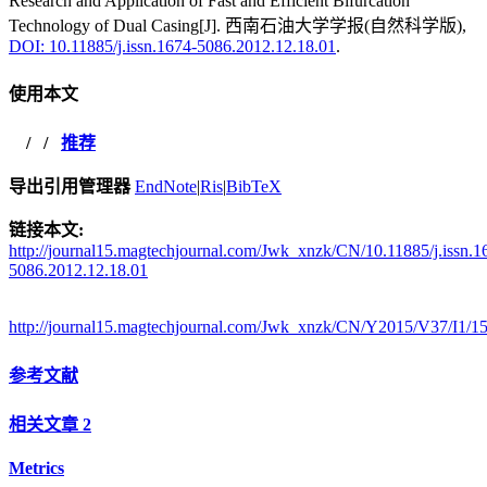
Research and Application of Fast and Efficient Bifurcation
Technology of Dual Casing[J]. 西南石油大学学报(自然科学版),
DOI: 10.11885/j.issn.1674-5086.2012.12.18.01
.
使用本文
/
/
推荐
导出引用管理器
EndNote
|
Ris
|
BibTeX
链接本文:
http://journal15.magtechjournal.com/Jwk_xnzk/CN/10.11885/j.issn.1
5086.2012.12.18.01
http://journal15.magtechjournal.com/Jwk_xnzk/CN/Y2015/V37/I1/1
参考文献
相关文章
2
Metrics