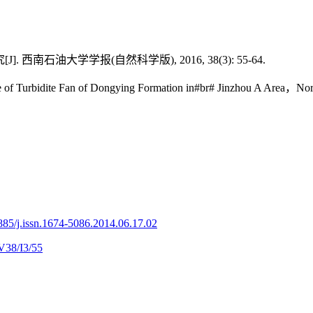
石油大学学报(自然科学版), 2016, 38(3): 55-64.
ue of Turbidite Fan of Dongying Formation in#br# Jinzhou A
885/j.issn.1674-5086.2014.06.17.02
V38/I3/55