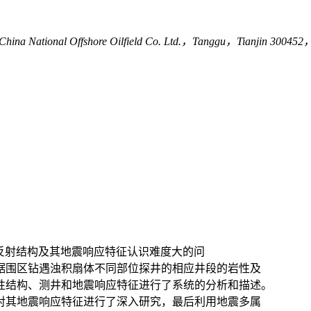
，China National Offshore Oilfield Co. Ltd.，Tanggu，Tianjin 30045
反射结构及其地震响应特征认识难度大的问
据围区钻遇浊积扇体不同部位探井的相应井段的岩性及
性结构、测井和地震响应特征进行了系统的分析和描述。
对其地震响应特征进行了深入研究，最后利用地震多属