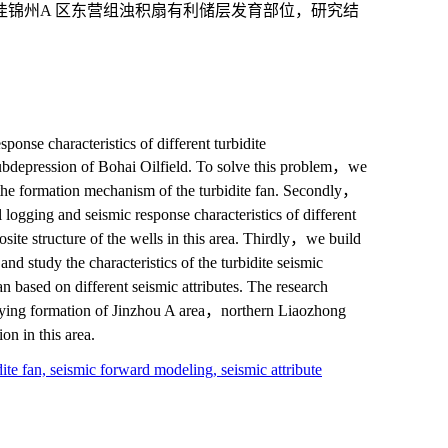
锦州A 区东营组浊积扇有利储层发育部位，研究结
esponse characteristics of different turbidite
bdepression of Bohai Oilfield. To solve this problem，we
y the formation mechanism of the turbidite fan. Secondly，
logging and seismic response characteristics of different
site structure of the wells in this area. Thirdly，we build
nd study the characteristics of the turbidite seismic
an based on different seismic attributes. The research
Dongying formation of Jinzhou A area，northern Liaozhong
on in this area.
dite fan,
seismic forward modeling,
seismic attribute