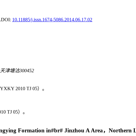
.
DOI:
10.11885/j.issn.1674-5086.2014.06.17.02
塘沽300452
2010 TJ 05）。
 TJ 05）。
 Dongying Formation in#br# Jinzhou A Area，Northern 