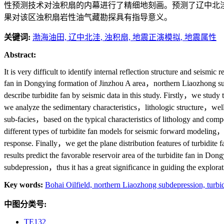
性预测技术对浊积扇的内幕进行了精细地刻画。预测了辽中北洼
果对该区浊积扇岩性油气藏勘探具有指导意义。
关键词:
渤海油田,
辽中北洼,
浊积扇,
地震正演模拟,
地震属性
Abstract:
It is very difficult to identify internal reflection structure and seismic r
fan in Dongying formation of Jinzhou A area，northern Liaozhong su
describe turbidite fan by seismic data in this study. Firstly，we stud
we analyze the sedimentary characteristics，lithologic structure，well 
sub-facies，based on the typical characteristics of lithology and compo
different types of turbidite fan models for seismic forward modeling，a
response. Finally，we get the plane distribution features of turbidite f
results predict the favorable reservoir area of the turbidite fan in 
subdepression，thus it has a great significance in guiding the explorati
Key words:
Bohai Oilfield,
northern Liaozhong subdepression,
turbi
中图分类号:
TE132