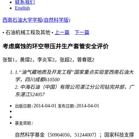
联系我们
English
西南石油大学学报(自然科学版)
• 石油机械工程及其他 •
上一篇
下一篇
考虑腐蚀的环空带压井生产套管安全评价
张智1，黄熠2，李炎军2，张超2，曾春珉2
1.“油气藏地质及开发工程”国家重点实验室西南石油大
学，四川成都610500
2. 中海石油（中国）有限公司湛江分公司钻完井部，广
东湛江524057
2014-04-01
2014-04-01
出版日期:
发布日期:
基金资助:
自然科学基金（50904050、51244007）；国家科技支撑