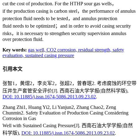
cut the cost of production. For the HTHP sour gas wells，
if the production casing is carbon steel，the performance of annulus
protection fluid needs to be tested，and annulus protection
fluid needs to be optimized；and in order to avoid casing security
risks，it is necessary to strengthen security supervision annulus
over protection fluid.
Key words:
gas well,
CO2 corrosion,
residual strength,
safety
evaluation,
sustained casing pressure
引用本文
张智1，黄熠2，李炎军2，张超2，曾春珉2. 考虑腐蚀的环空带
压井生产套管安全评价[J]. 西南石油大学学报(自然科学版),
DOI: 10.11885/j.issn.1674-5086.2013.09.23.02
.
Zhang Zhi1, Huang Yi2, Li Yanjun2, Zhang Chao2, Zeng
Chunmin2. Safety Evaluation of Production Casing Considering
Corrosion in Gas
Well with Sustained Casing Pressure[J]. 西南石油大学学报(自然
科学版),
DOI: 10.11885/j.issn.1674-5086.2013.09.23.02
.