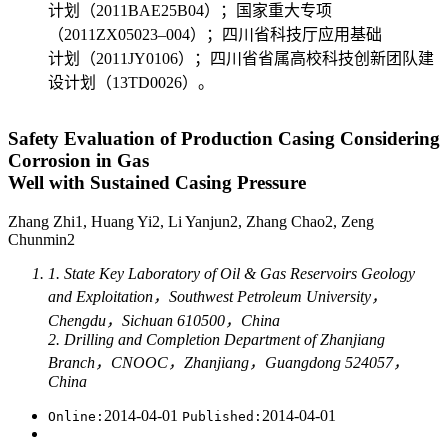
计划（2011BAE25B04）；国家重大专项
（2011ZX05023–004）；四川省科技厅应用基础
计划（2011JY0106）；四川省省属高校科技创新团队建
设计划（13TD0026）。
Safety Evaluation of Production Casing Considering
Corrosion in Gas
Well with Sustained Casing Pressure
Zhang Zhi1, Huang Yi2, Li Yanjun2, Zhang Chao2, Zeng
Chunmin2
1. State Key Laboratory of Oil & Gas Reservoirs Geology
and Exploitation，Southwest Petroleum University，
Chengdu，Sichuan 610500，China
2. Drilling and Completion Department of Zhanjiang
Branch，CNOOC，Zhanjiang，Guangdong 524057，
China
2014-04-01
2014-04-01
Online:
Published: