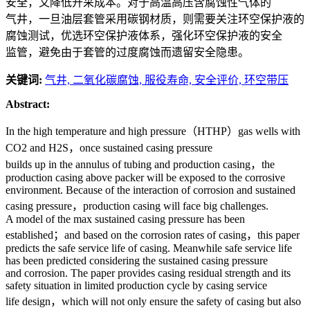
安全，又降低开采成本。对于高温高压含腐蚀性气体的
气井，一旦油层套管采用碳钢材质，则需要关注环空保护液的
腐蚀测试，优选环空保护液体系，强化环空保护液的安全
监管，避免由于套管的过度腐蚀而遗留安全隐患。
关键词:
气井,
二氧化碳腐蚀,
服役寿命,
安全评价,
环空带压
Abstract:
In the high temperature and high pressure（HTHP）gas wells with
CO2 and H2S，once sustained casing pressure
builds up in the annulus of tubing and production casing，the
production casing above packer will be exposed to the corrosive
environment. Because of the interaction of corrosion and sustained
casing pressure，production casing will face big challenges.
A model of the max sustained casing pressure has been
established；and based on the corrosion rates of casing，this paper
predicts the safe service life of casing. Meanwhile safe service life
has been predicted considering the sustained casing pressure
and corrosion. The paper provides casing residual strength and its
safety situation in limited production cycle by casing service
life design，which will not only ensure the safety of casing but also