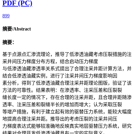
PDF (PC)
899
摘要/Abstract
摘要：
基于点源点汇渗流理论，推导了低渗透油藏考虑压裂措施的注
采井间压力梯度分布方程，结合启动压力梯度
与低渗透油藏渗透率关系式提出了合理注采井距计算方法，并
结合低渗透油藏实例，进行了注采井间压力梯度影响因
素分析，得到了低渗透油藏合理注采井距理论图版，验证了该
方法的可靠性。结果表明：在渗透率、注采压差和压裂裂
缝长度一定的情况下，存在合理的注采井距，且合理井距随渗
透率、注采压差和裂缝半长的增加而增大；认为采取压裂
等增产措施，有利于建立起有效的驱替压力系统，能较大幅度
地提高合理注采井距。推导出的考虑压裂的注采井间压
力梯度表达式能够较准确地反映真实地层驱替压力系统，研究
结果对合理开发低渗透油藏具有一定的实际意义。