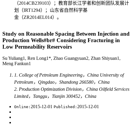
（2014CB239103）；教育部长江学者和创新团队发展计
划（IRT1294）；山东省自然科学基
金（ZR2014EL014）。
Study on Reasonable Spacing Between Injection and
Production Wells#br# Considering Fracturing in
Low Permeability Reservoirs
Su Yuliang1, Ren Long1*, Zhao Guangyuan2, Zhan Shiyuan1,
Meng Fankun1
1. College of Petroleum Engineering，China University of
Petroleum，Qingdao，Shandong 266580，China
2. Production Optimization Division，China Oilfield Services
Limited，Tanggu，Tianjin 300452，China
2015-12-01
2015-12-01
Online:
Published: