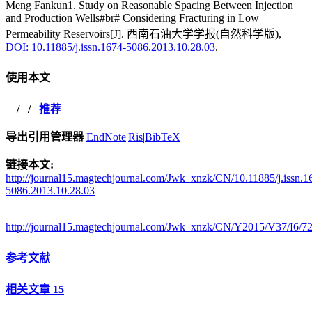
Meng Fankun1. Study on Reasonable Spacing Between Injection
and Production Wells#br# Considering Fracturing in Low
Permeability Reservoirs[J]. 西南石油大学学报(自然科学版),
DOI: 10.11885/j.issn.1674-5086.2013.10.28.03
.
使用本文
/
/
推荐
导出引用管理器
EndNote
|
Ris
|
BibTeX
链接本文:
http://journal15.magtechjournal.com/Jwk_xnzk/CN/10.11885/j.issn.1
5086.2013.10.28.03
http://journal15.magtechjournal.com/Jwk_xnzk/CN/Y2015/V37/I6/7
参考文献
相关文章
15