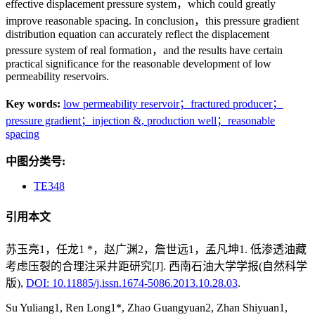
effective displacement pressure system，which could greatly
improve reasonable spacing. In conclusion，this pressure gradient
distribution equation can accurately reflect the displacement
pressure system of real formation，and the results have certain
practical significance for the reasonable development of low
permeability reservoirs.
Key words:
low permeability reservoir；fractured producer；
pressure gradient；injection &,
production well；reasonable
spacing
中图分类号:
TE348
引用本文
苏玉亮1，任龙1 *，赵广渊2，詹世远1，孟凡坤1. 低渗透油藏
考虑压裂的合理注采井距研究[J]. 西南石油大学学报(自然科学
版),
DOI: 10.11885/j.issn.1674-5086.2013.10.28.03
.
Su Yuliang1, Ren Long1*, Zhao Guangyuan2, Zhan Shiyuan1,