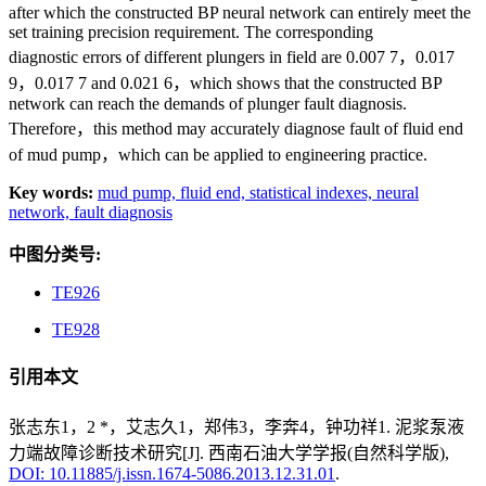
after which the constructed BP neural network can entirely meet the
set training precision requirement. The corresponding
diagnostic errors of different plungers in field are 0.007 7，0.017
9，0.017 7 and 0.021 6，which shows that the constructed BP
network can reach the demands of plunger fault diagnosis.
Therefore，this method may accurately diagnose fault of fluid end
of mud pump，which can be applied to engineering practice.
Key words:
mud pump,
fluid end,
statistical indexes,
neural
network,
fault diagnosis
中图分类号:
TE926
TE928
引用本文
张志东1，2 *，艾志久1，郑伟3，李奔4，钟功祥1. 泥浆泵液
力端故障诊断技术研究[J]. 西南石油大学学报(自然科学版),
DOI: 10.11885/j.issn.1674-5086.2013.12.31.01
.