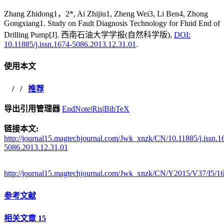
Zhang Zhidong1，2*, Ai Zhijiu1, Zheng Wei3, Li Ben4, Zhong
Gongxiang1. Study on Fault Diagnosis Technology for Fluid End of
Drilling Pump[J]. 西南石油大学学报(自然科学版),
DOI:
10.11885/j.issn.1674-5086.2013.12.31.01
.
使用本文
/
/
推荐
导出引用管理器
EndNote
|
Ris
|
BibTeX
链接本文:
http://journal15.magtechjournal.com/Jwk_xnzk/CN/10.11885/j.issn.1
5086.2013.12.31.01
http://journal15.magtechjournal.com/Jwk_xnzk/CN/Y2015/V37/I5/1
参考文献
相关文章
15