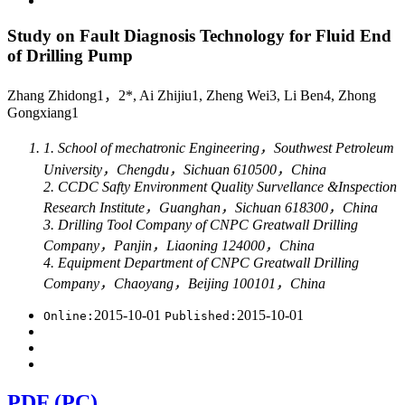
Study on Fault Diagnosis Technology for Fluid End
of Drilling Pump
Zhang Zhidong1，2*, Ai Zhijiu1, Zheng Wei3, Li Ben4, Zhong
Gongxiang1
1. School of mechatronic Engineering，Southwest Petroleum
University，Chengdu，Sichuan 610500，China
2. CCDC Safty Environment Quality Survellance &Inspection
Research Institute，Guanghan，Sichuan 618300，China
3. Drilling Tool Company of CNPC Greatwall Drilling
Company，Panjin，Liaoning 124000，China
4. Equipment Department of CNPC Greatwall Drilling
Company，Chaoyang，Beijing 100101，China
2015-10-01
2015-10-01
Online:
Published:
PDF (PC)