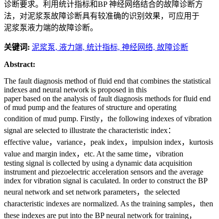
诊断要求。利用统计指标和BP 神经网络结合的故障诊断方
法，对泥浆泵故障诊断具有较准确的识别效果，可应用于
泥浆泵液力端的故障诊断。
关键词:
泥浆泵,
液力端,
统计指标,
神经网络,
故障诊断
Abstract:
The fault diagnosis method of fluid end that combines the statistical
indexes and neural network is proposed in this
paper based on the analysis of fault diagnosis methods for fluid end
of mud pump and the features of structure and operating
condition of mud pump. Firstly，the following indexes of vibration
signal are selected to illustrate the characteristic index：
effective value，variance，peak index，impulsion index，kurtosis
value and margin index，etc. At the same time，vibration
testing signal is collected by using a dynamic data acquisition
instrument and piezoelectric acceleration sensors and the average
index for vibration signal is caculated. In order to construct the BP
neural network and set network parameters，the selected
characteristic indexes are normalized. As the training samples，then
these indexes are put into the BP neural network for training，