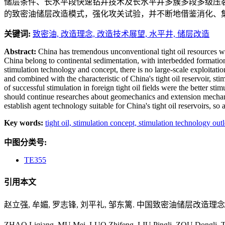
储层条件、长水平段快速钻井技术及长水平井多簇多段多级压
的致密油储层改造模式，强化攻关试验，并不断地借鉴消化、
关键词:
致密油,
改造理念,
改造技术展望,
水平井,
储层改造
Abstract:
China has tremendous unconventional tight oil resources whi
China belong to continental sedimentation, with interbedded formation,
stimulation technology and concept, there is no large-scale exploitatio
and combined with the characteristic of China's tight oil reservoir, st
of successful stimulation in foreign tight oil fields were the better st
should continue researches about geomechanics and extension mechanism
establish agent technology suitable for China's tight oil reservoirs, s
Key words:
tight oil,
stimulation concept,
stimulation technology out
中图分类号:
TE355
引用本文
赵立强, 牟媚, 罗志锋, 刘平礼, 邹东篱. 中国致密油储层改造理念及技术展望
ZHAO Liqiang, MU Mei, LUO Zhifeng, LIU Pingli, ZOU Dongli. 