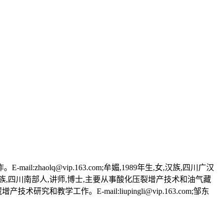
haolq@vip.163.com;牟媚,1989年生,女,汉族,四川广汉
生,男,汉族,四川南部人,讲师,博士,主要从事酸化压裂增产技术和油气藏
研究和教学工作。E-mail:liupingli@vip.163.com;邹东