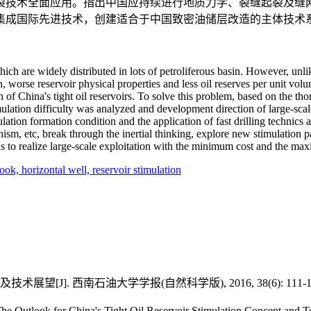
裂技术全面应用。指出中国应持续进行地质力学、裂缝起裂及缝
集成国际先进技术，创建适合于中国致密油储层改造的主体技术
ch are widely distributed in lots of petroliferous basin. However, unlike
 worse reservoir physical properties and less oil reserves per unit volu
n of China's tight oil reservoirs. To solve this problem, based on the t
imulation difficulty was analyzed and development direction of large-scal
imulation formation condition and the application of fast drilling technics
, etc, break through the inertial thinking, explore new stimulation pa
o as to realize large-scale exploitation with the minimum cost and the ma
look,
horizontal well,
reservoir stimulation
[J]. 西南石油大学学报(自然科学版), 2016, 38(6): 111-11
The Outlook for China's Tight Oil Reservoir Stimulation Conc