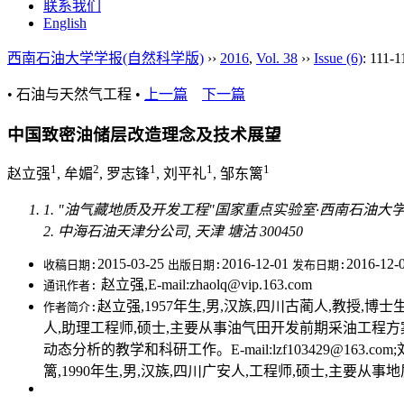
联系我们
English
西南石油大学学报(自然科学版)
››
2016
,
Vol. 38
››
Issue (6)
: 111-1
• 石油与天然气工程 •
上一篇
下一篇
中国致密油储层改造理念及技术展望
1
2
1
1
1
赵立强
, 牟媚
, 罗志锋
, 刘平礼
, 邹东篱
1. "油气藏地质及开发工程"国家重点实验室·西南石油大学, 四
2. 中海石油天津分公司, 天津 塘沽 300450
2015-03-25
2016-12-01
2016-12-
收稿日期:
出版日期:
发布日期:
赵立强,E-mail:zhaolq@vip.163.com
通讯作者:
赵立强,1957年生,男,汉族,四川古蔺人,教授,博士生
作者简介:
人,助理工程师,硕士,主要从事油气田开发前期采油工程方案设计工作
动态分析的教学和科研工作。E-mail:lzf103429@163.co
篱,1990年生,男,汉族,四川广安人,工程师,硕士,主要从事地质工程相关工作