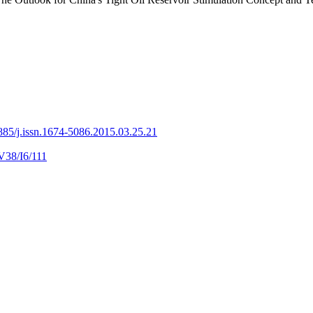
885/j.issn.1674-5086.2015.03.25.21
V38/I6/111