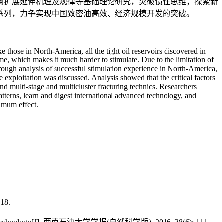
网扩展延伸机理及规律等基础理论研究，突破惯性思维，探索新
系列，力争实现中国致密油高效、经济规模开发的突破。
 those in North-America, all the tight oil reservoirs discovered in
me, which makes it much harder to stimulate. Due to the limitation of
horough analysis of successful stimulation experience in North-America,
e exploitation was discussed. Analysis showed that the critical factors
 and multi-stage and multicluster fracturing technics. Researchers
tterns, learn and digest international advanced technology, and
ximum effect.
8.
ept and Technology[J]. 西南石油大学学报(自然科学版), 2016, 38(6): 111-