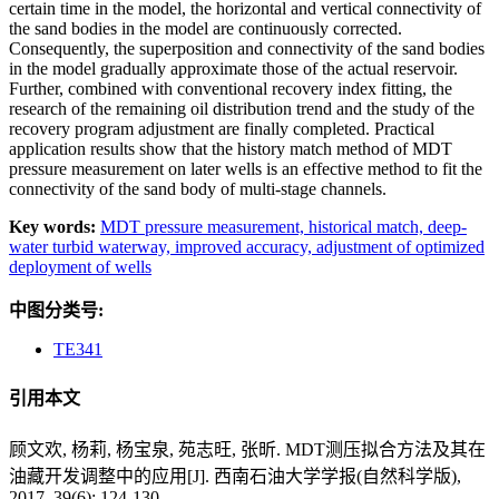
certain time in the model, the horizontal and vertical connectivity of
the sand bodies in the model are continuously corrected.
Consequently, the superposition and connectivity of the sand bodies
in the model gradually approximate those of the actual reservoir.
Further, combined with conventional recovery index fitting, the
research of the remaining oil distribution trend and the study of the
recovery program adjustment are finally completed. Practical
application results show that the history match method of MDT
pressure measurement on later wells is an effective method to fit the
connectivity of the sand body of multi-stage channels.
Key words:
MDT pressure measurement,
historical match,
deep-
water turbid waterway,
improved accuracy,
adjustment of optimized
deployment of wells
中图分类号:
TE341
引用本文
顾文欢, 杨莉, 杨宝泉, 苑志旺, 张昕. MDT测压拟合方法及其在
油藏开发调整中的应用[J]. 西南石油大学学报(自然科学版),
2017, 39(6): 124-130.