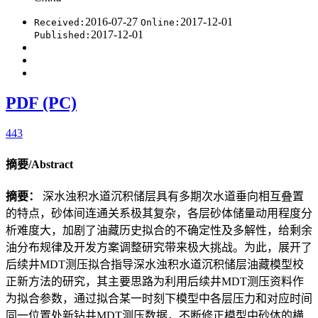
2016-07-27
2017-12-01
Received:
Online:
2017-12-01
Published:
PDF (PC)
443
摘要/Abstract
摘要：
深水浊积水道沉积储层具有多期次水道垂向相互叠置
的特点，砂体间连通关系极其复杂，各层砂体储量动用程度分
析难度大，加剧了油藏历史拟合的不确定性及多解性，给剩余
油分布规律及开发方案调整研究带来极大挑战。为此，展开了
后续井MDT测压拟合指导深水浊积水道沉积储层油藏模型校
正新方法的研究，其主要思路为利用后续井MDT测压资料作
为拟合参数，通过拟合某一时刻下模型中各层压力和对应时间
同一位置处新钻井MDT测压数据，不断修正模型中砂体的横