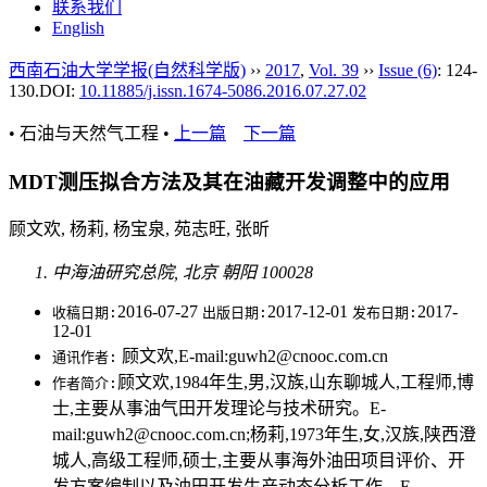
联系我们
English
西南石油大学学报(自然科学版)
››
2017
,
Vol. 39
››
Issue (6)
: 124-
130.
DOI:
10.11885/j.issn.1674-5086.2016.07.27.02
• 石油与天然气工程 •
上一篇
下一篇
MDT测压拟合方法及其在油藏开发调整中的应用
顾文欢, 杨莉, 杨宝泉, 苑志旺, 张昕
中海油研究总院, 北京 朝阳 100028
2016-07-27
2017-12-01
2017-
收稿日期:
出版日期:
发布日期:
12-01
顾文欢,E-mail:guwh2@cnooc.com.cn
通讯作者:
顾文欢,1984年生,男,汉族,山东聊城人,工程师,博
作者简介:
士,主要从事油气田开发理论与技术研究。E-
mail:guwh2@cnooc.com.cn;杨莉,1973年生,女,汉族,陕西澄
城人,高级工程师,硕士,主要从事海外油田项目评价、开
发方案编制以及油田开发生产动态分析工作。E-