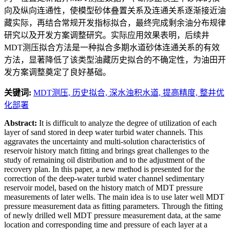
向及纵向连通性，使模型砂体叠置关系及连通关系逐渐接近油
藏实际，再结合常规开发指标拟合，最终完成剩余油分布规律
研究以及开发方案调整研究。实际应用效果表明，后续井
MDT测压拟合方法是一种拟合多期水道砂体连通关系的有效
方法，显著降低了该类型油藏历史拟合的不确定性，为油田开
发方案调整奠定了良好基础。
关键词:
MDT测压,
历史拟合,
深水浊积水道,
提高精度,
整井优
化部署
Abstract:
It is difficult to analyze the degree of utilization of each
layer of sand stored in deep water turbid water channels. This
aggravates the uncertainty and multi-solution characteristics of
reservoir history match fitting and brings great challenges to the
study of remaining oil distribution and to the adjustment of the
recovery plan. In this paper, a new method is presented for the
correction of the deep-water turbid water channel sedimentary
reservoir model, based on the history match of MDT pressure
measurements of later wells. The main idea is to use later well MDT
pressure measurement data as fitting parameters. Through the fitting
of newly drilled well MDT pressure measurement data, at the same
location and corresponding time and pressure of each layer at a