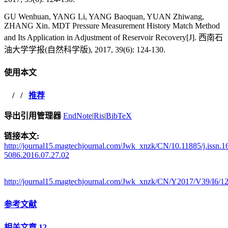
GU Wenhuan, YANG Li, YANG Baoquan, YUAN Zhiwang,
ZHANG Xin. MDT Pressure Measurement History Match Method
and Its Application in Adjustment of Reservoir Recovery[J]. 西南石
油大学学报(自然科学版), 2017, 39(6): 124-130.
使用本文
/
/
推荐
导出引用管理器
EndNote
|
Ris
|
BibTeX
链接本文:
http://journal15.magtechjournal.com/Jwk_xnzk/CN/10.11885/j.issn.1
5086.2016.07.27.02
http://journal15.magtechjournal.com/Jwk_xnzk/CN/Y2017/V39/I6/1
参考文献
相关文章
12