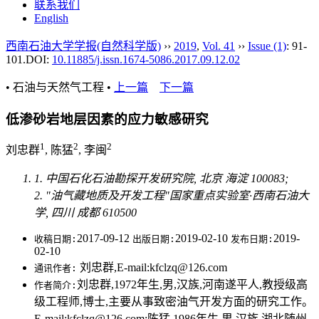
联系我们
English
西南石油大学学报(自然科学版)
››
2019
,
Vol. 41
››
Issue (1)
: 91-
101.
DOI:
10.11885/j.issn.1674-5086.2017.09.12.02
• 石油与天然气工程 •
上一篇
下一篇
低渗砂岩地层因素的应力敏感研究
1
2
2
刘忠群
, 陈猛
, 李闽
1. 中国石化石油勘探开发研究院, 北京 海淀 100083;
2. "油气藏地质及开发工程"国家重点实验室·西南石油大
学, 四川 成都 610500
2017-09-12
2019-02-10
2019-
收稿日期:
出版日期:
发布日期:
02-10
刘忠群,E-mail:kfclzq@126.com
通讯作者:
刘忠群,1972年生,男,汉族,河南遂平人,教授级高
作者简介:
级工程师,博士,主要从事致密油气开发方面的研究工作。
E-mail:kfclzq@126.com;陈猛,1986年生,男,汉族,湖北随州