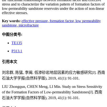
stress and to characterize the variation pattern of formation factors of
low-permeability sandstone reservoirs under the action of non-linear
effective stresses.
Key words:
effective pressure,
formation factor,
low permeability
sandstone,
microfracture
中图分类号:
TE135
P313.1
引用本文
刘忠群, 陈猛, 李闽. 低渗砂岩地层因素的应力敏感研究[J]. 西南
石油大学学报(自然科学版), 2019, 41(1): 91-101.
LIU Zhongqun, CHEN Meng, LI Min. Study on Stress Sensitivity
of the Formation Factors of Low-permeability Sandstones[J]. 西南
石油大学学报(自然科学版), 2019, 41(1): 91-101.