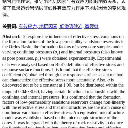
结合岩电理论，推导出地层因素与有效应力间的函数关系，表
征了低渗透砂岩储层非线性有效应力作用下地层因素的变化规
律。
关键词:
有效应力,
地层因素,
低渗透砂岩,
微裂缝
Abstract:
To explore the influences of effective stress variations on
the formation factors of the low-permeability sandstone reservoirs in
the Ordos Basin, the formation factors of seven core samples under
varying confining pressures (
p
) and internal pressures (also known
c
as pore pressures,
p
) were obtained experimentally. Experimental
p
data were analyzed based on Biot's definition of effective stress and
response surface functions. It is found that the effective stress
coefficient (
α
) obtained through the response surface secant method
can characterize the effective stress more accurately. Also,
α
is
discovered not to be a constant at 1.00, but be distributed within the
range of 0.04～0.60, having certain functional relationships with the
confining and internal pressures. It is confirmed that the formation
factors of low-permeability sandstone reservoirs change non-linearly
with the effective stress and that microfractures are the main cause of
non-linear variations in effective stress. An equivalent microfracture
model was established based on the microscopic structure of the
cores. It was integrated with the theory of rock resistivity to deduce
the functional relationships between formation factor and effective