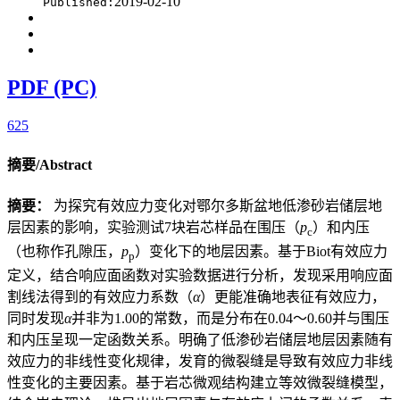
2019-02-10
Published:
PDF (PC)
625
摘要/Abstract
摘要：
为探究有效应力变化对鄂尔多斯盆地低渗砂岩储层地
层因素的影响，实验测试7块岩芯样品在围压（
p
）和内压
c
（也称作孔隙压，
p
）变化下的地层因素。基于Biot有效应力
p
定义，结合响应面函数对实验数据进行分析，发现采用响应面
割线法得到的有效应力系数（
α
）更能准确地表征有效应力，
同时发现
α
并非为1.00的常数，而是分布在0.04～0.60并与围压
和内压呈现一定函数关系。明确了低渗砂岩储层地层因素随有
效应力的非线性变化规律，发育的微裂缝是导致有效应力非线
性变化的主要因素。基于岩芯微观结构建立等效微裂缝模型，