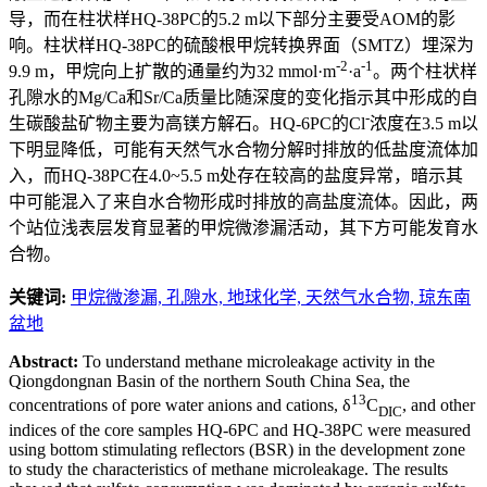
导，而在柱状样HQ-38PC的5.2 m以下部分主要受AOM的影
响。柱状样HQ-38PC的硫酸根甲烷转换界面（SMTZ）埋深为
-2
-1
9.9 m，甲烷向上扩散的通量约为32 mmol·m
·a
。两个柱状样
孔隙水的Mg/Ca和Sr/Ca质量比随深度的变化指示其中形成的自
-
生碳酸盐矿物主要为高镁方解石。HQ-6PC的Cl
浓度在3.5 m以
下明显降低，可能有天然气水合物分解时排放的低盐度流体加
入，而HQ-38PC在4.0~5.5 m处存在较高的盐度异常，暗示其
中可能混入了来自水合物形成时排放的高盐度流体。因此，两
个站位浅表层发育显著的甲烷微渗漏活动，其下方可能发育水
合物。
关键词:
甲烷微渗漏,
孔隙水,
地球化学,
天然气水合物,
琼东南
盆地
Abstract:
To understand methane microleakage activity in the
Qiongdongnan Basin of the northern South China Sea, the
13
concentrations of pore water anions and cations, δ
C
, and other
DIC
indices of the core samples HQ-6PC and HQ-38PC were measured
using bottom stimulating reflectors (BSR) in the development zone
to study the characteristics of methane microleakage. The results