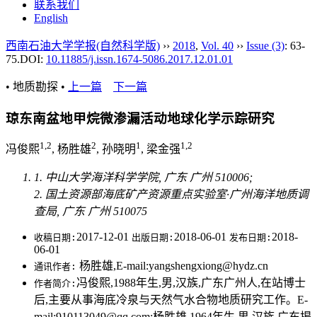
联系我们
English
西南石油大学学报(自然科学版)
››
2018
,
Vol. 40
››
Issue (3)
: 63-
75.
DOI:
10.11885/j.issn.1674-5086.2017.12.01.01
• 地质勘探 •
上一篇
下一篇
琼东南盆地甲烷微渗漏活动地球化学示踪研究
1,2
2
1
1,2
冯俊熙
, 杨胜雄
, 孙晓明
, 梁金强
1. 中山大学海洋科学学院, 广东 广州 510006;
2. 国土资源部海底矿产资源重点实验室·广州海洋地质调
查局, 广东 广州 510075
2017-12-01
2018-06-01
2018-
收稿日期:
出版日期:
发布日期:
06-01
杨胜雄,E-mail:yangshengxiong@hydz.cn
通讯作者:
冯俊熙,1988年生,男,汉族,广东广州人,在站博士
作者简介:
后,主要从事海底冷泉与天然气水合物地质研究工作。E-
mail:910113049@qq.com;杨胜雄,1964年生,男,汉族,广东揭