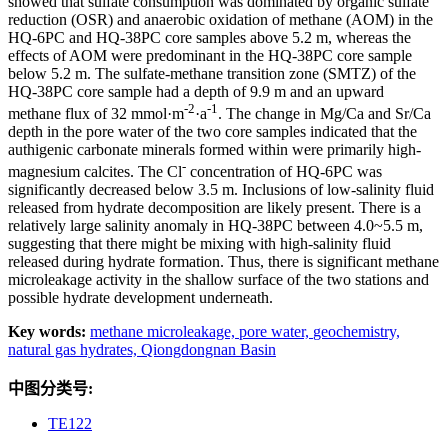
showed that sulfate consumption was dominated by organic sulfate
reduction (OSR) and anaerobic oxidation of methane (AOM) in the
HQ-6PC and HQ-38PC core samples above 5.2 m, whereas the
effects of AOM were predominant in the HQ-38PC core sample
below 5.2 m. The sulfate-methane transition zone (SMTZ) of the
HQ-38PC core sample had a depth of 9.9 m and an upward
-2
-1
methane flux of 32 mmol·m
·a
. The change in Mg/Ca and Sr/Ca
depth in the pore water of the two core samples indicated that the
authigenic carbonate minerals formed within were primarily high-
-
magnesium calcites. The Cl
concentration of HQ-6PC was
significantly decreased below 3.5 m. Inclusions of low-salinity fluid
released from hydrate decomposition are likely present. There is a
relatively large salinity anomaly in HQ-38PC between 4.0~5.5 m,
suggesting that there might be mixing with high-salinity fluid
released during hydrate formation. Thus, there is significant methane
microleakage activity in the shallow surface of the two stations and
possible hydrate development underneath.
Key words:
methane microleakage,
pore water,
geochemistry,
natural gas hydrates,
Qiongdongnan Basin
中图分类号:
TE122