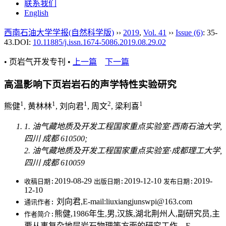
联系我们
English
西南石油大学学报(自然科学版)
››
2019
,
Vol. 41
››
Issue (6)
: 35-
43.
DOI:
10.11885/j.issn.1674-5086.2019.08.29.02
• 页岩气开发专刊 •
上一篇
下一篇
高温影响下页岩岩石的声学特性实验研究
1
1
1
2
1
熊健
, 黄林林
, 刘向君
, 周文
, 梁利喜
1. 油气藏地质及开发工程国家重点实验室·西南石油大学,
四川 成都 610500;
2. 油气藏地质及开发工程国家重点实验室·成都理工大学,
四川 成都 610059
2019-08-29
2019-12-10
2019-
收稿日期:
出版日期:
发布日期:
12-10
刘向君,E-mail:liuxiangjunswpi@163.com
通讯作者:
熊健,1986年生,男,汉族,湖北荆州人,副研究员,主
作者简介:
要从事复杂地层岩石物理等方面的研究工作。E-