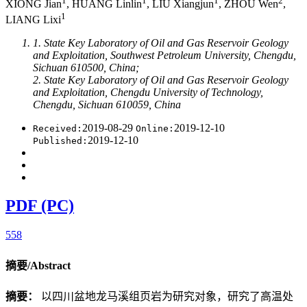
1
1
1
2
XIONG Jian
, HUANG Linlin
, LIU Xiangjun
, ZHOU Wen
,
1
LIANG Lixi
1. State Key Laboratory of Oil and Gas Reservoir Geology
and Exploitation, Southwest Petroleum University, Chengdu,
Sichuan 610500, China;
2. State Key Laboratory of Oil and Gas Reservoir Geology
and Exploitation, Chengdu University of Technology,
Chengdu, Sichuan 610059, China
2019-08-29
2019-12-10
Received:
Online:
2019-12-10
Published:
PDF (PC)
558
摘要/Abstract
摘要：
以四川盆地龙马溪组页岩为研究对象，研究了高温处