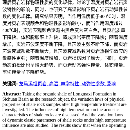
理后页岩岩样物理性质的变化规律，讨论了温度对页岩岩石声
波特性的影响，同时，也研究了高温影响下页岩岩石动弹性参
数的变化规律。研究结果表明，当作用温度低于400℃时，温
度对页岩表观颜色和物理性质影响较小，而当作用温度超过
400℃时，页岩表观颜色逐渐由黑色变为灰白色，且页岩质量
下降快、体积膨胀率上升快，造成页岩密度下降快；随着温度
增加，页岩声波速度不断下降，且声波主频不断下降，而页岩
声波衰减系数不断增大，且声波衰减系数对页岩热损伤效应的
敏感性更强；随着温度增加，页岩损伤因子增大，同时，页岩
动态泊松比也呈增大趋势，而页岩动态弹性模量、体积模量、
剪切模量呈下降趋势。
关键词:
龙马溪组页岩,
高温,
声学特性,
动弹性参数,
影响
Abstract:
Taking the organic shale of Longmaxi Formation in
Sichuan Basin as the research object, the variation laws of physical
properties of shale rock samples after high temperature treatment are
investigated. The influences of high temperature on the acoustic
characteristics of shale rocks are discussed. And the variation laws
of dynamic elastic parameters of shale rocks under high temperature
influence are also studied. The results show that when the operating