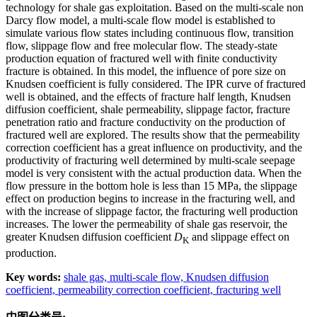
technology for shale gas exploitation. Based on the multi-scale non
Darcy flow model, a multi-scale flow model is established to
simulate various flow states including continuous flow, transition
flow, slippage flow and free molecular flow. The steady-state
production equation of fractured well with finite conductivity
fracture is obtained. In this model, the influence of pore size on
Knudsen coefficient is fully considered. The IPR curve of fractured
well is obtained, and the effects of fracture half length, Knudsen
diffusion coefficient, shale permeability, slippage factor, fracture
penetration ratio and fracture conductivity on the production of
fractured well are explored. The results show that the permeability
correction coefficient has a great influence on productivity, and the
productivity of fracturing well determined by multi-scale seepage
model is very consistent with the actual production data. When the
flow pressure in the bottom hole is less than 15 MPa, the slippage
effect on production begins to increase in the fracturing well, and
with the increase of slippage factor, the fracturing well production
increases. The lower the permeability of shale gas reservoir, the
greater Knudsen diffusion coefficient
D
and slippage effect on
K
production.
Key words:
shale gas,
multi-scale flow,
Knudsen diffusion
coefficient,
permeability correction coefficient,
fracturing well