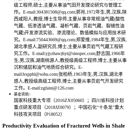
级工程师,硕士,主要从事油气田开发理论研究与管理工
作。E-mail:304381508@qq.com;郭肖,1972年生,男,汉族,陕
西咸阳人,教授,博士生导师,主要从事非常规油气藏(酸性
气藏、低渗透油气藏、凝析气藏、页岩气藏、裂缝性油
气藏)开发渗流实验、渗流理论、数值模拟与应用技术研
究。E-mail:750443669@qq.com;郑爱维,1984年生,男,汉族,
湖北孝感人,副研究员,博士,主要从事页岩气气藏工程研
究工作。E-mail:yjyzhawjhyt@sinopec.com;舒志国,1966年
生,男,汉族,湖南桃源人,教授级高级工程师,博士,主要从事
沉积储层和油气地质综合研究。E-
mail:hxpphl@sohu.com;张柏桥,1963年生,男,汉族,湖北孝
感人,教授级高级工程师,博士,主要从事页岩气开发研究
工作。E-mail:zgfaini@126.com
基金资助:
国家科技重大专项（2016ZX05060）；四川省科技计划
重点研发项目（2018JZ0079）；中国石化“十条龙”重大
科技攻关项目（P18052）
Productivity Evaluation of Fractured Wells in Shale