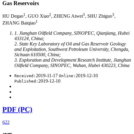
Gas Reservoirs
1
2
3
3
HU Degao
, GUO Xiao
, ZHENG Aiwei
, SHU Zhiguo
,
1
ZHANG Baiqiao
1. Jianghan Oilfield Company, SINOPEC, Qianjiang, Hubei
433124, China;
2. State Key Laboratory of Oil and Gas Reservoir Geology
and Exploitation, Southwest Petroleum University, Chengdu,
Sichuan 610500, China;
3. Exploration and Development Research Institute, Jianghan
Oilfield Company, SINOPEC, Wuhan, Hubei 430223, China
2019-11-17
2019-12-10
Received:
Online:
2019-12-10
Published:
PDF (PC)
622