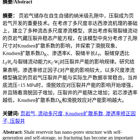
摘要/Abstract
摘要：
页岩气储存在自生自储的纳米级孔隙中，压裂成为页
岩气开发的重要技术。在考虑了多尺度非达西渗流机理的基础
上，建立了多种流态多尺度渗流模型，求出考虑有限裂缝流动
的页岩气藏压裂井稳态产能方程，在该模型中充分考虑了孔隙
尺寸对Knudsen扩散系数的影响，并探索了滑脱现象、
Knudsen扩散系数
D
、渗透率
K
、裂缝半长
L
、裂缝穿透比
K
f
L
/
R
与裂缝流动能力
K
·
W
对压裂井产能的影响规律。研究结
f
e
f
f
果表明，渗透率修正因子
ξ
对产能的影响较大，以多尺度渗流
模型确定的页岩气压裂井产能与实际生产数据非常稳合。当井
底流压<15 MPa时，滑脱效应对压裂井产能的影响开始增强，
并且随着滑脱因子增加，压裂井的产能随之增加；岩芯渗透率
越低，Knudsen扩散系数
D
和滑脱效应对产能影响越大。
K
关键词:
页岩气,
流动多尺度,
Knudsen扩散系数,
渗透率修正因
子,
压裂井
Abstract:
Shale reservoir has nano-pores structure with self-
generation and self-storage, so fracturing has become an important