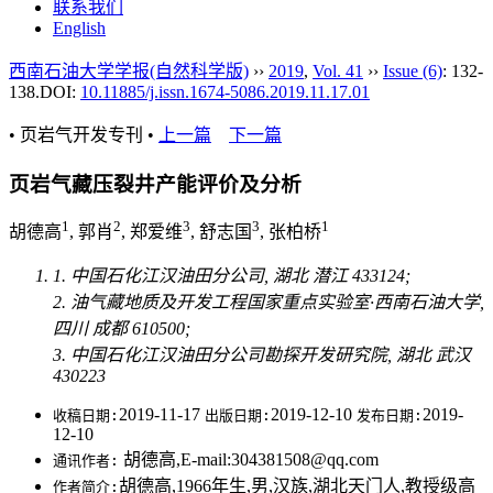
联系我们
English
西南石油大学学报(自然科学版)
››
2019
,
Vol. 41
››
Issue (6)
: 132-
138.
DOI:
10.11885/j.issn.1674-5086.2019.11.17.01
• 页岩气开发专刊 •
上一篇
下一篇
页岩气藏压裂井产能评价及分析
1
2
3
3
1
胡德高
, 郭肖
, 郑爱维
, 舒志国
, 张柏桥
1. 中国石化江汉油田分公司, 湖北 潜江 433124;
2. 油气藏地质及开发工程国家重点实验室·西南石油大学,
四川 成都 610500;
3. 中国石化江汉油田分公司勘探开发研究院, 湖北 武汉
430223
2019-11-17
2019-12-10
2019-
收稿日期:
出版日期:
发布日期:
12-10
胡德高,E-mail:304381508@qq.com
通讯作者:
胡德高,1966年生,男,汉族,湖北天门人,教授级高
作者简介: