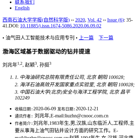
联系我们
English
西南石油大学学报(自然科学版)
››
2020
,
Vol. 42
››
Issue (6)
: 35-
41.
DOI:
10.11885/j.issn.1674-5086.2020.06.09.02
• 油气田人工智能技术与应用专刊 •
上一篇
下一篇
渤海区域基于数据驱动的钻井提速
1,2
3
3
刘兆年
, 赵颖
, 孙挺
1. 中海油研究总院有限责任公司, 北京 朝阳 100028;
2. 海洋石油高效开发国家重点实验室, 北京 朝阳 100028;
3. 中国石油大学(北京)安全与海洋工程学院, 北京 昌平
102249
2020-06-09
2020-12-21
收稿日期:
发布日期:
刘兆年,E-mail:liuzhn@cnooc.com.cn
通讯作者:
刘兆年,1983年生,男,汉族,山东临沂人,工程师,主
作者简介:
要从事海上油气田钻井设计方面的研究工作。E-
mail:liuzhn@cnooc.com.cn;赵颖,1994年生,女,汉族,河北唐