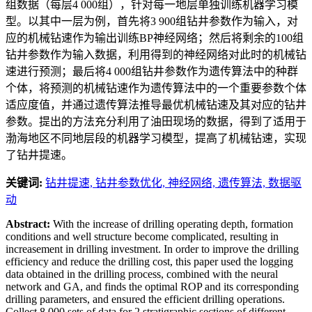
组数据（每层4 000组），针对每一地层单独训练机器学习模
型。以其中一层为例，首先将3 900组钻井参数作为输入，对
应的机械钻速作为输出训练BP神经网络；然后将剩余的100组
钻井参数作为输入数据，利用得到的神经网络对此时的机械钻
速进行预测；最后将4 000组钻井参数作为遗传算法中的种群
个体，将预测的机械钻速作为遗传算法中的一个重要参数个体
适应度值，并通过遗传算法推导最优机械钻速及其对应的钻井
参数。提出的方法充分利用了油田现场的数据，得到了适用于
渤海地区不同地层段的机器学习模型，提高了机械钻速，实现
了钻井提速。
关键词:
钻井提速,
钻井参数优化,
神经网络,
遗传算法,
数据驱
动
Abstract:
With the increase of drilling operating depth, formation
conditions and well structure become complicated, resulting in
increasement in drilling investment. In order to improve the drilling
efficiency and reduce the drilling cost, this paper used the logging
data obtained in the drilling process, combined with the neural
network and GA, and finds the optimal ROP and its corresponding
drilling parameters, and ensured the efficient drilling operations.
Collect 8 000 sets of data for 2 stratigraphic sections of different