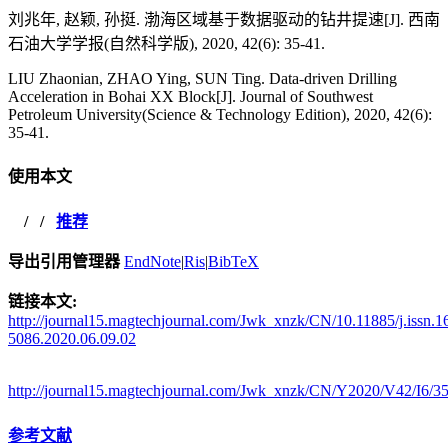
刘兆年, 赵颖, 孙挺. 渤海区域基于数据驱动的钻井提速[J]. 西南
石油大学学报(自然科学版), 2020, 42(6): 35-41.
LIU Zhaonian, ZHAO Ying, SUN Ting. Data-driven Drilling
Acceleration in Bohai XX Block[J]. Journal of Southwest
Petroleum University(Science & Technology Edition), 2020, 42(6):
35-41.
使用本文
/
/
推荐
导出引用管理器
EndNote
|
Ris
|
BibTeX
链接本文:
http://journal15.magtechjournal.com/Jwk_xnzk/CN/10.11885/j.issn.1
5086.2020.06.09.02
http://journal15.magtechjournal.com/Jwk_xnzk/CN/Y2020/V42/I6/3
参考文献