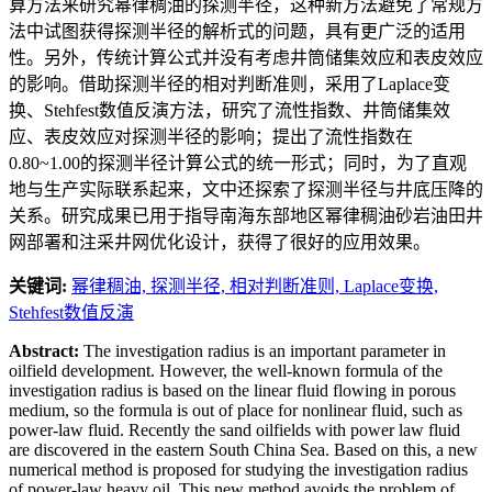
算方法来研究幂律稠油的探测半径，这种新方法避免了常规方
法中试图获得探测半径的解析式的问题，具有更广泛的适用
性。另外，传统计算公式并没有考虑井筒储集效应和表皮效应
的影响。借助探测半径的相对判断准则，采用了Laplace变
换、Stehfest数值反演方法，研究了流性指数、井筒储集效
应、表皮效应对探测半径的影响；提出了流性指数在
0.80~1.00的探测半径计算公式的统一形式；同时，为了直观
地与生产实际联系起来，文中还探索了探测半径与井底压降的
关系。研究成果已用于指导南海东部地区幂律稠油砂岩油田井
网部署和注采井网优化设计，获得了很好的应用效果。
关键词:
幂律稠油,
探测半径,
相对判断准则,
Laplace变换,
Stehfest数值反演
Abstract:
The investigation radius is an important parameter in
oilfield development. However, the well-known formula of the
investigation radius is based on the linear fluid flowing in porous
medium, so the formula is out of place for nonlinear fluid, such as
power-law fluid. Recently the sand oilfields with power law fluid
are discovered in the eastern South China Sea. Based on this, a new
numerical method is proposed for studying the investigation radius
of power-law heavy oil. This new method avoids the problem of