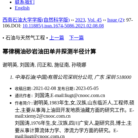
联系我们
English
西南石油大学学报(自然科学版)
››
2023
,
Vol. 45
››
Issue (2)
: 97-
106.
DOI:
10.11885/j.issn.1674-5086.2021.02.08.08
• 石油与天然气工程 •
上一篇
下一篇
幂律稠油砂岩油田单井探测半径计算
谢明英, 刘国涛, 闫正和, 施征南, 孙晓娜
中海石油(中国)有限公司深圳分公司, 广东 深圳 518000
2021-02-08
2023-05-05
收稿日期:
发布日期:
刘国涛,E-mail:liugt@cnooc.com.cn
通讯作者:
谢明英,1983年生,女,汉族,山东临沂人,工程师,硕
作者简介:
士,主要从事海上油田开发地质油藏方面的研究工作。E-
mail:xiemy2@cnooc.com.cn
刘国涛,1976年生,女,汉族,四川广安人,副研究员,博士,主
要从事计算流体力学、渗流力学方面的研究。E-
mail:liugt@cnooc.com.cn