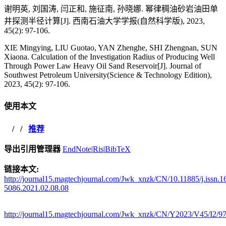
谢明英, 刘国涛, 闫正和, 施征南, 孙晓娜. 幂律稠油砂岩油田单
井探测半径计算[J]. 西南石油大学学报(自然科学版), 2023,
45(2): 97-106.
XIE Mingying, LIU Guotao, YAN Zhenghe, SHI Zhengnan, SUN
Xiaona. Calculation of the Investigation Radius of Producing Well
Through Power Law Heavy Oil Sand Reservoir[J]. Journal of
Southwest Petroleum University(Science & Technology Edition),
2023, 45(2): 97-106.
使用本文
/
/
推荐
导出引用管理器
EndNote
|
Ris
|
BibTeX
链接本文:
http://journal15.magtechjournal.com/Jwk_xnzk/CN/10.11885/j.issn.1
5086.2021.02.08.08
http://journal15.magtechjournal.com/Jwk_xnzk/CN/Y2023/V45/I2/9