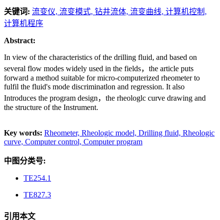
关键词:
流变仪,
流变模式,
钻井流体,
流变曲线,
计算机控制,
计算机程序
Abstract:
In view of the characteristics of the drilling fluid, and based on
several flow modes widely used in the fields，the article puts
forward a method suitable for micro-computerized rheometer to
fulfil the fluid's mode discriminatlon and regression. It also
Introduces the program design，the rheologlc curve drawing and
the structure of the Instrument.
Key words:
Rheometer,
Rheologic model,
Drilling fluid,
Rheologic
curve,
Computer control,
Computer program
中图分类号:
TE254.1
TE827.3
引用本文