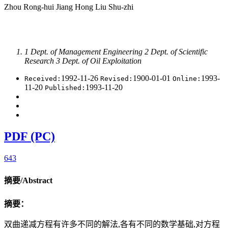
Zhou Rong-hui Jiang Hong Liu Shu-zhi
1 Dept. of Management Engineering 2 Dept. of Scientific
Research 3 Dept. of Oil Exploitation
1992-11-26
1900-01-01
1993-
Received:
Revised:
Online:
11-20
1993-11-20
Published:
PDF (PC)
643
摘要/Abstract
摘要：
双曲递减方程有许多不同的解法,各有不同的数学基础,对方程