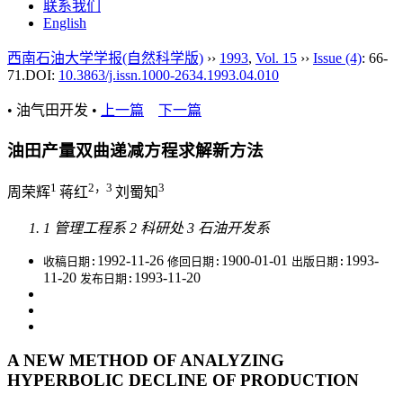
联系我们
English
西南石油大学学报(自然科学版)
››
1993
,
Vol. 15
››
Issue (4)
: 66-
71.
DOI:
10.3863/j.issn.1000-2634.1993.04.010
• 油气田开发 •
上一篇
下一篇
油田产量双曲递减方程求解新方法
1
2，3
3
周荣辉
蒋红
刘蜀知
1 管理工程系 2 科研处 3 石油开发系
1992-11-26
1900-01-01
1993-
收稿日期:
修回日期:
出版日期:
11-20
1993-11-20
发布日期:
A NEW METHOD OF ANALYZING
HYPERBOLIC DECLINE OF PRODUCTION