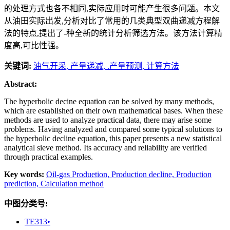
的处理方式也各不相同,实际应用时可能产生很多问题。本文
从油田实际出发,分析对比了常用的几类典型双曲递减方程解
法的特点,提出了-种全新的统计分析筛选方法。该方法计算精
度高,可比性强。
关键词:
油气开采,
产量递减,
.产量预测,
计算方法
Abstract:
The hyperbolic decine equation can be solved by many methods,
which are established on their own mathematical bases. When these
methods are used to analyze practical data, there may arise some
problems. Having analyzed and compared some typical solutions to
the hyperbolic decline equation, this paper presents a new statistical
analytical sieve method. Its accuracy and reliability are verified
through practical examples.
Key words:
Oil-gas Produetion,
Production decline,
Production
prediction,
Calculation method
中图分类号:
TE313•