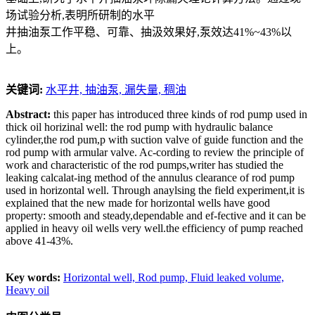
场试验分析,表明所研制的水平
井抽油泵工作平稳、可靠、抽汲效果好,泵效达41%~43%以
上。
关键词:
水平井,
抽油泵,
漏失量,
稠油
Abstract:
this paper has introduced three kinds of rod pump used in
thick oil horizinal well: the rod pump with hydraulic balance
cylinder,the rod pum,p with suction valve of guide function and the
rod pump with armular valve. Ac-cording to review the principle of
work and characteristic of the rod pumps,writer has studied the
leaking calcalat-ing method of the annulus clearance of rod pump
used in horizontal well. Through anaylsing the field experiment,it is
explained that the new made for horizontal wells have good
property: smooth and steady,dependable and ef-fective and it can be
applied in heavy oil wells very well.the efficiency of pump reached
above 41-43%.
Key words:
Horizontal well,
Rod pump,
Fluid leaked volume,
Heavy oil