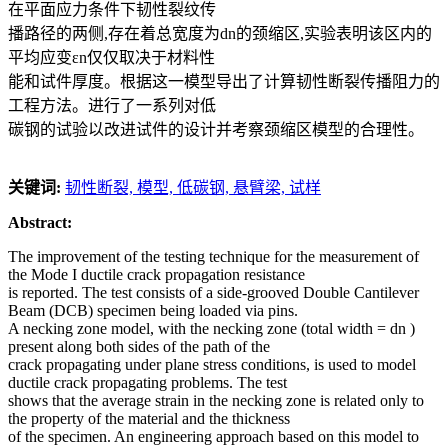
在平面应力条件下韧性裂纹传
播路径的两侧,存在着总宽度为dn的颈缩区,实验表明该区内的
平均应变εn仅仅取决于材料性
能和试件厚度。根据这一模型导出了计算韧性断裂传播阻力的
工程方法。进行了一系列对低
碳钢的试验以改进试件的设计并考察颈缩区模型的合理性。
关键词:
韧性断裂,
模型,
低碳钢,
悬臂梁,
试样
Abstract:
The improvement of the testing technique for the measurement of
the Mode I ductile crack propagation resistance
is reported. The test consists of a side-grooved Double Cantilever
Beam (DCB) specimen being loaded via pins.
A necking zone model, with the necking zone (total width = dn )
present along both sides of the path of the
crack propagating under plane stress conditions, is used to model
ductile crack propagating problems. The test
shows that the average strain in the necking zone is related only to
the property of the material and the thickness
of the specimen. An engineering approach based on this model to