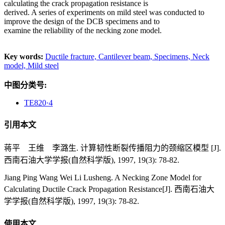
calculating the crack propagation resistance is
derived. A series of experiments on mild steel was conducted to
improve the design of the DCB specimens and to
examine the reliability of the necking zone model.
Key words:
Ductile fracture,
Cantilever beam,
Specimens,
Neck
model,
Mild steel
中图分类号:
TE820·4
引用本文
蒋平 王维 李潞生. 计算韧性断裂传播阻力的颈缩区模型 [J].
西南石油大学学报(自然科学版), 1997, 19(3): 78-82.
Jiang Ping Wang Wei Li Lusheng. A Necking Zone Model for
Calculating Ductile Crack Propagation Resistance[J]. 西南石油大
学学报(自然科学版), 1997, 19(3): 78-82.
使用本文