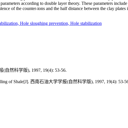
l
parameters according to double layer theory. These parameters includ
alence of the counter-ions and the half distance between the clay
plates 
abilization,
Hole sloughing prevention,
Hole stabilization
), 1997, 19(4): 53-56.
n Swelling of Shale[J]. 西南石油大学学报(自然科学版), 1997, 19(4): 53-56