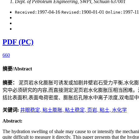
Dept. of Petroleum Engineering, SWPI, Sichuan 637001
1997-04-16
1900-01-01
1997-1
Received:
Revised:
Online:
PDF (PC)
660
摘要/Abstract
摘要：
泥页岩水化膨胀可诱发或加剧井壁岩石受力平衡,水化
究中必须研究的内容,而直接测定泥页岩水化膨胀压相当困难。
括比表面积,表面电荷密度、膨胀后孔隙水中离子浓度,双电层
关键词:
井眼稳定,
粘土膨胀,
粘土稳定,
页岩,
粘土,
水化学
Abstract:
The hydration swelling of shale may
cause to or intensify the mecha
quite difficult to measure
it directly. This paper presents that the hydr