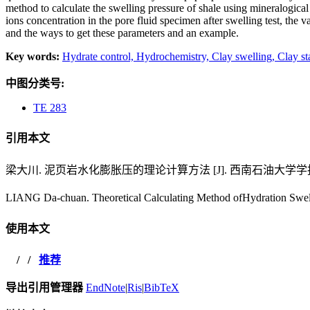
method to
calculate the swelling pressure of shale using mineralogica
ions concentration in the pore fluid specimen after swelling test,
the v
and the ways to get these parameters and an example.
Key words:
Hydrate control,
Hydrochemistry,
Clay swelling,
Clay st
中图分类号:
TE 283
引用本文
梁大川. 泥页岩水化膨胀压的理论计算方法 [J]. 西南石油大学学报(自然科学版
LIANG Da-chuan. Theoretical Calculating Method ofHydratio
使用本文
/
/
推荐
导出引用管理器
EndNote
|
Ris
|
BibTeX