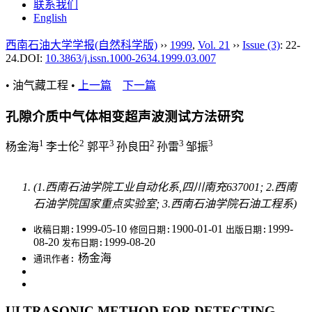
联系我们
English
西南石油大学学报(自然科学版)
››
1999
,
Vol. 21
››
Issue (3)
: 22-
24.
DOI:
10.3863/j.issn.1000-2634.1999.03.007
• 油气藏工程 •
上一篇
下一篇
孔隙介质中气体相变超声波测试方法研究
1
2
3
2
3
3
杨金海
李士伦
郭平
孙良田
孙雷
邹振
(1.西南石油学院工业自动化系,四川南充637001; 2.西南
石油学院国家重点实验室; 3.西南石油学院石油工程系)
1999-05-10
1900-01-01
1999-
收稿日期:
修回日期:
出版日期:
08-20
1999-08-20
发布日期:
杨金海
通讯作者:
ULTRASONIC METHOD FOR DETECTING