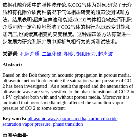
依据孔隙介质中的弹性波理论,以CO2气体为对象,研究了无介
质和有孔隙介质两种情况下气体相态转变的超声波测试新方
法。结果表明:超声波声速和衰减对CO2气体相变敏感;而孔隙
介质可能一定程度地影响了CO2气体的相行为,既改变其饱和
蒸汽压,也减缓其相变的突变程度。这种超声波方法有望进一
步发展为研究孔隙介质中凝析气相行为的新测试技术。
关键词:
孔隙介质,
二氧化碳,
相变,
饱和压力,
超声波
Abstract:
Based on the Boit theory on acoustic propagation in porous media,
ultrasonic method to determine the saturation vapor pressure of CO
2 has been investigated . As a result the speed and the attenuation of
ultrasonic wave are very sensitive to the phase transitions of CO 2 in
a PV cylinder both with and without porous media. Moreover it is
indicated that porous media might affected the saturation vapor
pressure of CO 2 to some extent.
Key words:
ultrasonic wave,
porous media,
carbon dioxide,
saturation vapor pressure,
phase transition
中图分类号: