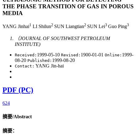
THE PHASE TRANSITION OF GAS IN POROUS
MEDIA
1
2
2
3
3
YANG Jinhai
LI Shilun
SUN Liangtian
SUN Lei
Guo Ping
（JOURNAL OF SOUTHWEST PETROLEUM
INSTITUTE)
1999-05-10
1900-01-01
1999-
Received:
Revised:
Online:
08-20
1999-08-20
Published:
YANG Jin-hai
Contact:
PDF (PC)
624
摘要/Abstract
摘要：