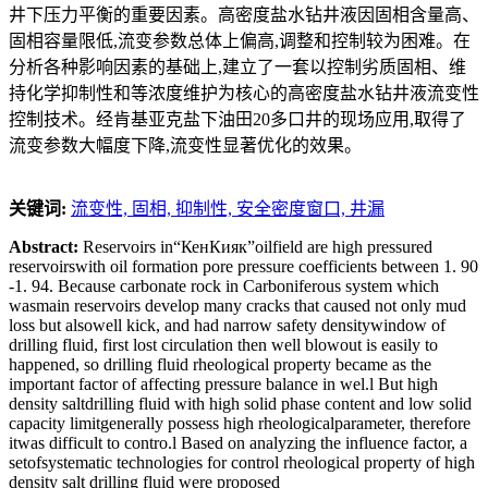
井下压力平衡的重要因素。高密度盐水钻井液因固相含量高、
固相容量限低,流变参数总体上偏高,调整和控制较为困难。在
分析各种影响因素的基础上,建立了一套以控制劣质固相、维
持化学抑制性和等浓度维护为核心的高密度盐水钻井液流变性
控制技术。经肯基亚克盐下油田20多口井的现场应用,取得了
流变参数大幅度下降,流变性显著优化的效果。
关键词:
流变性,
固相,
抑制性,
安全密度窗口,
井漏
Abstract:
Reservoirs in“КенКияк”oilfield are high pressured
reservoirswith oil formation pore pressure coefficients between 1. 90
-1. 94. Because carbonate rock in Carboniferous system which
wasmain reservoirs develop many cracks that caused not only mud
loss but alsowell kick, and had narrow safety densitywindow of
drilling fluid, first lost circulation then well blowout is easily to
happened, so drilling fluid rheological property became as the
important factor of affecting pressure balance in wel.l But high
density saltdrilling fluid with high solid phase content and low solid
capacity limitgenerally possess high rheologicalparameter, therefore
itwas difficult to contro.l Based on analyzing the influence factor, a
setofsystematic technologies for control rheological property of high
density salt drilling fluid were proposed