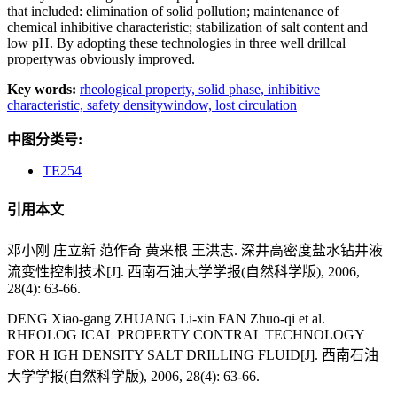
that included: elimination of solid pollution; maintenance of
chemical inhibitive characteristic; stabilization of salt content and
low pH. By adopting these technologies in three well drillcal
propertywas obviously improved.
Key words:
rheological property,
solid phase,
inhibitive
characteristic,
safety densitywindow,
lost circulation
中图分类号:
TE254
引用本文
邓小刚 庄立新 范作奇 黄来根 王洪志. 深井高密度盐水钻井液
流变性控制技术[J]. 西南石油大学学报(自然科学版), 2006,
28(4): 63-66.
DENG Xiao-gang ZHUANG Li-xin FAN Zhuo-qi et al.
RHEOLOG ICAL PROPERTY CONTRAL TECHNOLOGY
FOR H IGH DENSITY SALT DRILLING FLUID[J]. 西南石油
大学学报(自然科学版), 2006, 28(4): 63-66.