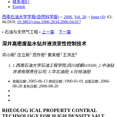
联系我们
English
西南石油大学学报(自然科学版)
››
2006
,
Vol. 28
››
Issue (4)
: 63-
66.
DOI:
10.3863/j.issn.1000-2634.2006.04.017
• 石油与天然气工程 •
上一篇
下一篇
深井高密度盐水钻井液流变性控制技术
1
2
2
3
4
邓小刚
庄立新
范作奇
黄来根
王洪志
1.西南石油大学石油工程学院,四川成都610500; 2.中油钻
井液有限责任公司; 3.华北油田; 4.吐哈油田
2005-06-13
1900-01-01
2006-
收稿日期:
修回日期:
出版日期:
08-20
2006-08-20
发布日期:
RHEOLOG ICAL PROPERTY CONTRAL
TECHNOLOGY FOR H IGH DENSITY SALT