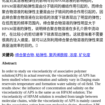
化度对其溶液粘弹性的影响与对HPAM溶液的影响相同；
HPAM溶液的粘弹性是由分子链间的缠结作用引起的，而缔合
聚合物溶液的粘弹性主要是由分子链间的缔合作用引起的，因
此缔合聚合物溶液在比较低的浓度下就表现出了明显的弹性；
在低而宽的频率范围内，缔合聚合物溶液的弹性明显大于
HPAM溶液的弹性，说明缔合聚合物溶液在多孔介质中流动
时，在比较小的剪切速率下就表现出弹性。这就意味着不需要
很高的注入速度，就可以达到利用缔合聚合物溶液的弹性来提
高驱油效率的目的。
关键词:
缔合聚合物,
粘弹性,
聚丙烯酰胺,
浓度,
矿化度
Abstract:
In order to study on viscoelasticity of associative polymer
solution(APS) in actual reservoir, the viscoelasticity of APS has
been studied when concentration and salinity vary in Daqing main
reservoirs temperature and formation water salinity of oil field. The
results show: the influence of concentration and salinity on the
viscoelasticity of APS is the same as on HPAM solution; The
viscoelasticity of HPAM solution is resulted from tangle between
molecular chains, while the viscoelasticity of APS is mainly caused
by the associating action between molecular chains, therefore APS