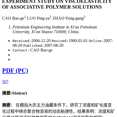
EXPERIMENT STUDY ON VISCOELASTICITY
OF ASSOCIATIVE POLYMER SOLUTIONS
1
2
3
CAO Bao-ge
LUO Ping-ya
ZHAO Yong-gang
Petroleum Engineering Institute in Xi′an Petroleum
University, Xi′an Shanxi 710000, China.
2006-12-20
1900-01-01
2007-
Received:
Revised:
Online:
08-20
2007-08-20
Published:
CAO Bao-ge
Contact:
PDF (PC)
507
摘要/Abstract
摘要：
在模拟大庆主力油藏条件下，研究了浓度和矿化度变
化过程中缔合聚合物溶液的动态粘弹性，结果表明：浓度和矿