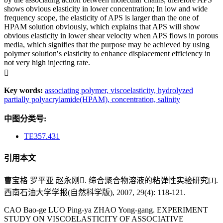
shows obvious elasticity in lower concentration; In low and wide
frequency scope, the elasticity of APS is larger than the one of
HPAM solution obviously, which explains that APS will show
obvious elasticity in lower shear velocity when APS flows in porous
media, which signifies that the purpose may be achieved by using
polymer solution′s elasticity to enhance displacement efficiency in
not very high injecting rate.

Key words:
associating polymer,
viscoelasticity,
hydrolyzed
partially polyacrylamide(HPAM),
concentration,
salinity
中图分类号:
TE357.431
引用本文
曹宝格 罗平亚 赵永刚. 缔合聚合物溶液的粘弹性实验研究[J].
西南石油大学学报(自然科学版), 2007, 29(4): 118-121.
CAO Bao-ge LUO Ping-ya ZHAO Yong-gang. EXPERIMENT
STUDY ON VISCOELASTICITY OF ASSOCIATIVE