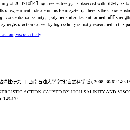
ty of 20.3×104mg/L respectively，is observed with SEM，as to obta
f experiment indicate in this foam system，there is the characteristic o
igh concentration salinity，polymer and surfactant formed histrength
 synergistic action caused by high salinity is firstly researched in thi
c action,
viscoelasticity
J]. 西南石油大学学报(自然科学版), 2008, 30(6): 149-15
 SYNERGISTIC ACTION CAUSED BY HIGH SALINITY AND V
149-152.