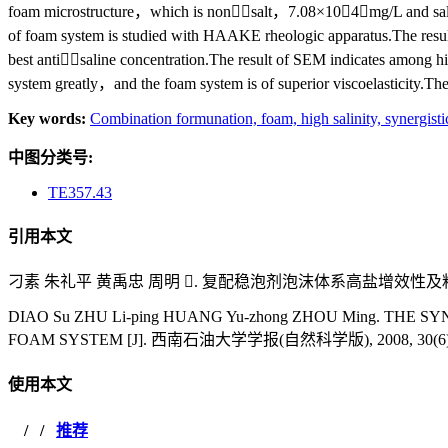
foam microstructure，which is nonsalt，7.08×104mg/L and salini
of foam system is studied with HAAKE rheologic apparatus.The results o
best antisaline concentration.The result of SEM indicates among h
system greatly，and the foam system is of superior viscoelasticity.The
Key words:
Combination formunation,
foam,
high salinity,
synergisti
中图分类号:
TE357.43
引用本文
刁素 朱礼平 黄禹忠 周明 . 复配稳泡剂泡沫体系高盐增效性及粘弹性研究[
DIAO Su ZHU Li-ping HUANG Yu-zhong ZHOU Ming. THE
FOAM SYSTEM [J]. 西南石油大学学报(自然科学版), 2008, 30(6): 
使用本文
/
/
推荐