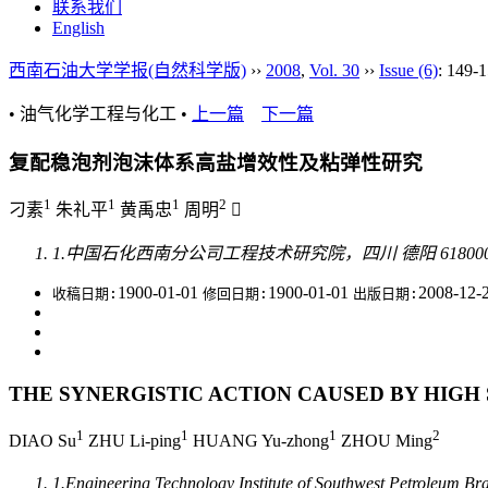
联系我们
English
西南石油大学学报(自然科学版)
››
2008
,
Vol. 30
››
Issue (6)
: 149-1
• 油气化学工程与化工 •
上一篇
下一篇
复配稳泡剂泡沫体系高盐增效性及粘弹性研究
1
1
1
2
刁素
朱礼平
黄禹忠
周明

1.中国石化西南分公司工程技术研究院，四川 德阳 61800
1900-01-01
1900-01-01
2008-12-
收稿日期:
修回日期:
出版日期:
THE SYNERGISTIC ACTION CAUSED BY HIGH
1
1
1
2
DIAO Su
ZHU Li-ping
HUANG Yu-zhong
ZHOU Ming
1.Engineering Technology Institute of Southwest Petrole