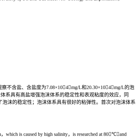
为7.08×104mg/L和20.30×104mg/L的泡
沫体系具有高盐增强泡沫体系的稳定性和表观粘度的效应，同
了泡沫的稳定性；泡沫体系具有很好的粘弹性。首次对泡沫体系
stem，which is caused by high salinity，is researched at 80℃，and