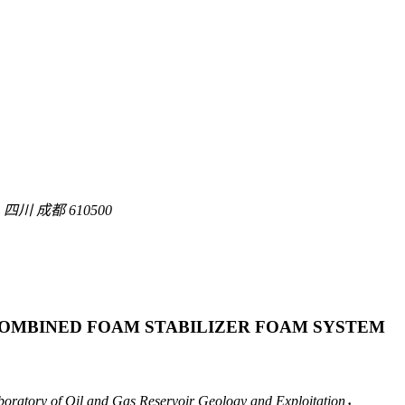
 成都 610500
 COMBINED FOAM STABILIZER FOAM SYSTEM
atory of Oil and Gas Reservoir Geology and Exploitation，