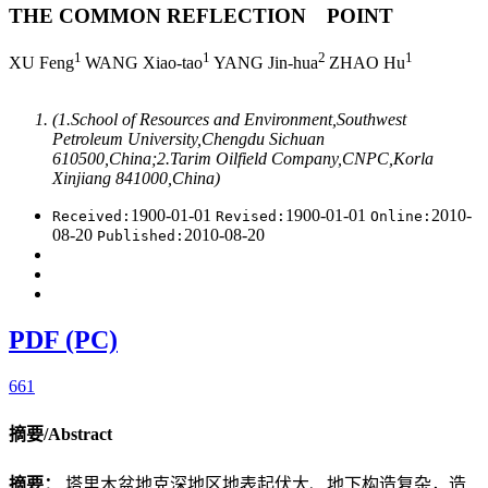
THE COMMON REFLECTION POINT
1
1
2
1
XU Feng
WANG Xiao-tao
YANG Jin-hua
ZHAO Hu
(1.School of Resources and Environment,Southwest
Petroleum University,Chengdu Sichuan
610500,China;2.Tarim Oilfield Company,CNPC,Korla
Xinjiang 841000,China)
1900-01-01
1900-01-01
2010-
Received:
Revised:
Online:
08-20
2010-08-20
Published:
PDF (PC)
661
摘要/Abstract
摘要：
塔里木盆地克深地区地表起伏大、地下构造复杂，造