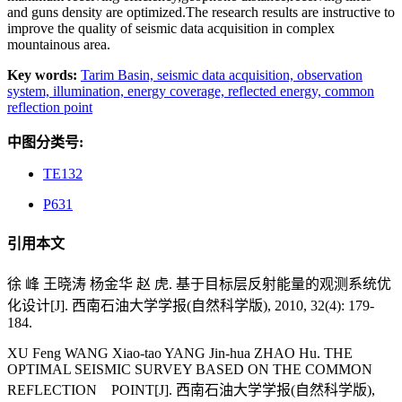
and guns density are optimized.The research results are instructive to
improve the quality of seismic data acquisition in complex
mountainous area.
Key words:
Tarim Basin,
seismic data acquisition,
observation
system,
illumination,
energy coverage,
reflected energy,
common
reflection point
中图分类号:
TE132
P631
引用本文
徐 峰 王晓涛 杨金华 赵 虎. 基于目标层反射能量的观测系统优
化设计[J]. 西南石油大学学报(自然科学版), 2010, 32(4): 179-
184.
XU Feng WANG Xiao-tao YANG Jin-hua ZHAO Hu. THE
OPTIMAL SEISMIC SURVEY BASED ON THE COMMON
REFLECTION POINT[J]. 西南石油大学学报(自然科学版),