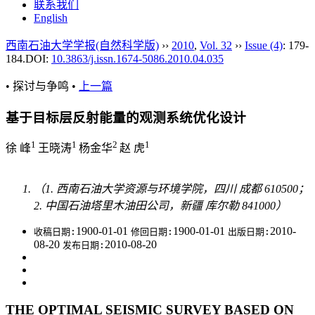
联系我们
English
西南石油大学学报(自然科学版)
››
2010
,
Vol. 32
››
Issue (4)
: 179-
184.
DOI:
10.3863/j.issn.1674-5086.2010.04.035
• 探讨与争鸣 •
上一篇
基于目标层反射能量的观测系统优化设计
1
1
2
1
徐 峰
王晓涛
杨金华
赵 虎
（1. 西南石油大学资源与环境学院，四川 成都 610500；
2. 中国石油塔里木油田公司，新疆 库尔勒 841000）
1900-01-01
1900-01-01
2010-
收稿日期:
修回日期:
出版日期:
08-20
2010-08-20
发布日期:
THE OPTIMAL SEISMIC SURVEY BASED ON