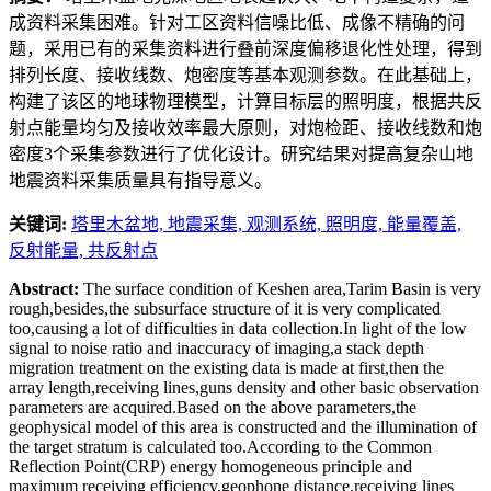
成资料采集困难。针对工区资料信噪比低、成像不精确的问
题，采用已有的采集资料进行叠前深度偏移退化性处理，得到
排列长度、接收线数、炮密度等基本观测参数。在此基础上，
构建了该区的地球物理模型，计算目标层的照明度，根据共反
射点能量均匀及接收效率最大原则，对炮检距、接收线数和炮
密度3个采集参数进行了优化设计。研究结果对提高复杂山地
地震资料采集质量具有指导意义。
关键词:
塔里木盆地,
地震采集,
观测系统,
照明度,
能量覆盖,
反射能量,
共反射点
Abstract:
The surface condition of Keshen area,Tarim Basin is very
rough,besides,the subsurface structure of it is very complicated
too,causing a lot of difficulties in data collection.In light of the low
signal to noise ratio and inaccuracy of imaging,a stack depth
migration treatment on the existing data is made at first,then the
array length,receiving lines,guns density and other basic observation
parameters are acquired.Based on the above parameters,the
geophysical model of this area is constructed and the illumination of
the target stratum is calculated too.According to the Common
Reflection Point(CRP) energy homogeneous principle and
maximum receiving efficiency,geophone distance,receiving lines