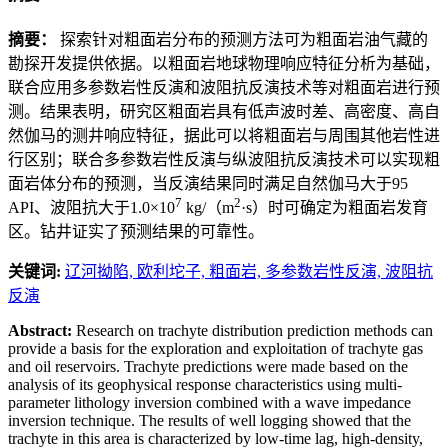
摘要：
探索针对粗面岩分布的预测方法可为粗面岩油气藏的
勘探开发提供依据。以粗面岩地球物理响应特征分析为基础，
联合应用多参数岩性反演和波阻抗反演技术等对粗面岩进行预
测。结果表明，研究区粗面岩具有低声波时差、高密度、高自
然伽马的测井响应特征，据此可以将粗面岩与周围其他岩性进
行区别；联合多参数岩性反演与纵波阻抗反演技术可以实现粗
面岩体分布的预测，当反演结果同时满足自然伽马大于95
7
2
API、波阻抗大于1.0×10
kg/（m
·s）时可确定为粗面岩发育
区。钻井证实了预测结果的可靠性。
关键词:
辽河拗陷,
欧利坨子,
粗面岩,
多参数岩性反演,
波阻抗
反演
Abstract:
Research on trachyte distribution prediction methods can
provide a basis for the exploration and exploitation of trachyte gas
and oil reservoirs. Trachyte predictions were made based on the
analysis of its geophysical response characteristics using multi-
parameter lithology inversion combined with a wave impedance
inversion technique. The results of well logging showed that the
trachyte in this area is characterized by low-time lag, high-density,