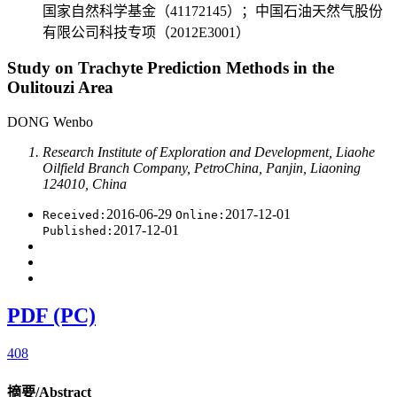
国家自然科学基金（41172145）；中国石油天然气股份
有限公司科技专项（2012E3001）
Study on Trachyte Prediction Methods in the
Oulitouzi Area
DONG Wenbo
Research Institute of Exploration and Development, Liaohe
Oilfield Branch Company, PetroChina, Panjin, Liaoning
124010, China
2016-06-29
2017-12-01
Received:
Online:
2017-12-01
Published:
PDF (PC)
408
摘要/Abstract