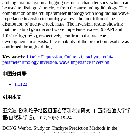
and high natural gamma logging response characteristics, which can
be used to distinguish trachyte from the surrounding lithology. The
combination of the multiparameter lithology with longitudinal wave
impedance inversion technology allows the prediction of the
distribution of trachyte rock mass. The inversion results showing
that the natural gamma and wave impedance exceed 95 API and
7
2
1.0×10
kg/(m
·s), respectively, confirm that a tracheae
development area exists. The reliability of the prediction results was
confirmed through drilling.
Key words:
Liaohe Depression,
Oulitouzi,
trachyte,
multi-
parameter lithology inversion,
wave impedance inversion
中图分类号:
TE122
引用本文
董文波. 欧利坨子地区粗面岩预测方法研究[J]. 西南石油大学学
报(自然科学版), 2017, 39(6): 19-24.
DONG Wenbo. Study on Trachyte Prediction Methods in the