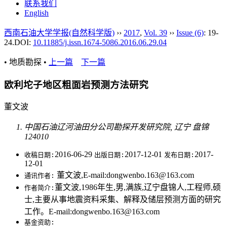
联系我们
English
西南石油大学学报(自然科学版)
››
2017
,
Vol. 39
››
Issue (6)
: 19-
24.
DOI:
10.11885/j.issn.1674-5086.2016.06.29.04
• 地质勘探 •
上一篇
下一篇
欧利坨子地区粗面岩预测方法研究
董文波
中国石油辽河油田分公司勘探开发研究院, 辽宁 盘锦
124010
2016-06-29
2017-12-01
2017-
收稿日期:
出版日期:
发布日期:
12-01
董文波,E-mail:dongwenbo.163@163.com
通讯作者:
董文波,1986年生,男,满族,辽宁盘锦人,工程师,硕
作者简介:
士,主要从事地震资料采集、解释及储层预测方面的研究
工作。E-mail:dongwenbo.163@163.com
基金资助: