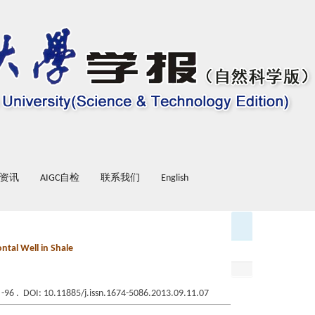
资讯
AIGC自检
联系我们
English
ntal Well in Shale
0 -96 . DOI: 10.11885/j.issn.1674-5086.2013.09.11.07