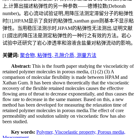
上,计算出描述粘弹性的另一种参数——德博拉数(Deborah
number)。岩心流动试验证明,用降压法测定滞留分子的粘弹性
时[1],HPAM显示了良好的粘弹性,xanthan gum则基本不显示粘
弹性。当用稳压法测示时,HPAM的粘弹性无法测出,证明文献
[1]提出的降压法是测定粘弹性的一种行之有效的方法。岩心
试验中还研究了岩心渗透率和溶液含盐量对粘弹流动的影响。
关键词:
聚合物,
粘弹性,
孔隙介质,
测量方法
Abstract:
This is the fourth paper studying the viscoelaticity of
retained polymer molecules in porous media, (1) (2) (3) A
comparison of molecular flexibility is made between HPAM and
Xathan Gum. It has been shown theoretically that the viscoelastic
recovery of the flexible retained molecules causes the effective
flowing area of throat to decrease exponentially, and thus causes the
flow rate to decrease in the same manner. Based on this, a new
method has been developed for measuring the relaxation time of
retained polymer molecules in porous media.The effect of core
permeability and soulution salinity on viscoelastic flow has also
been studied.
Key words:
Polymer,
Viscoelastic property,
Porous media,
Measurement