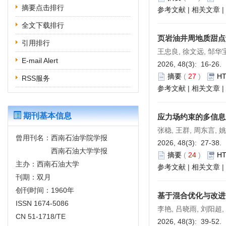
摘要点击排行
参考文献
|
相关文章
|
全文下载排行
页岩油井周地质甜点
引用排行
王忠良, 徐文远, 邹华宝
E-mail Alert
2026, 48(3): 16-26.
摘要
(
27
)
H
RSS服务
参考文献
|
相关文章
|
期刊基本信息
应力场约束的多信息
张稳, 王群, 周东言, 
曾用刊名：西南石油学院学报
2026, 48(3): 27-38.
西南石油大学学报
摘要
(
24
)
H
主办：西南石油大学
参考文献
|
相关文章
|
刊期：双月
创刊时间：1960年
基于混合优化与改进的
ISSN 1674-5086
李艳, 吕晓雨, 刘阳超,
CN 51-1718/TE
2026, 48(3): 39-52.