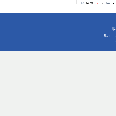
摘要
(
17
)
H
参考文献
|
相关文章
|
石油与天然气工程
版
地址：
常压页岩气层压裂液
陈明君, 李佩松, 康毅力
2026, 48(3): 53-67.
摘要
(
17
)
H
参考文献
|
相关文章
|
低渗缝洞型碳酸盐岩
欧家强, 陈林
2026, 48(3): 68-76.
摘要
(
21
)
H
参考文献
|
相关文章
|