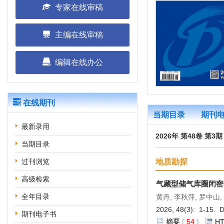
专家在线审稿
主编在线审稿
编辑在线办公
在线期刊
当期目录
期刊
最新录用
2026年 第48卷 第3
当期目录
地质勘探
过刊浏览
高级检索
气藏型储气库圈闭密
全年目录
黄丹, 李秋萍, 罗中山,
2026, 48(3): 1-15. 
期刊电子书
摘要
(
54
)
H