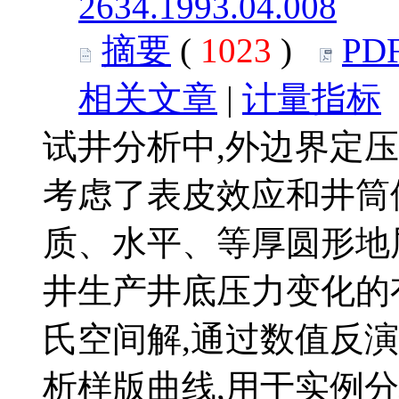
2634.1993.04.008
摘要
(
1023
)
PD
相关文章
|
计量指标
试井分析中,外边界定压
考虑了表皮效应和井筒
质、水平、等厚圆形地层
井生产井底压力变化的
氏空间解,通过数值反
析样版曲线,用于实例分