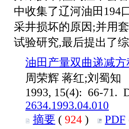
中收集了辽河油田194
采井损坏的原因;并用
试验研究,最后提出了
油田产量双曲递减方
周荣辉 蒋红;刘蜀知
1993, 15(4): 66-71. 
2634.1993.04.010
摘要
(
924
)
PDF