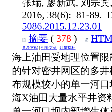
张瑞, 廖新武, 刘宗宾
2016, 38(6): 81-89. 
5086.2015.12.23.01
摘要
(
378
)
HTM
参考文献
|
相关文章
|
计量指标
海上油田受地理位置限
的针对密井网区的多井
布规模较小的单一河口
海X油田大量水平井资
单一河口坝内部增生体