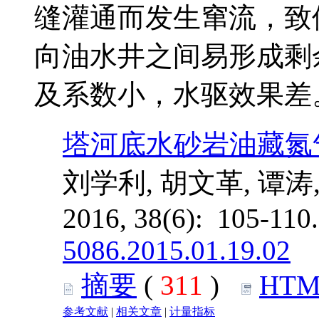
缝灌通而发生窜流，致
向油水井之间易形成剩
及系数小，水驱效果差
塔河底水砂岩油藏氮
刘学利, 胡文革, 谭涛
2016, 38(6): 105-11
5086.2015.01.19.02
摘要
(
311
)
HTM
参考文献
|
相关文章
|
计量指标