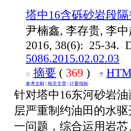
塔中16含砾砂岩段
尹楠鑫, 李存贵, 李中
2016, 38(6): 25-34. 
5086.2015.02.02.03
摘要
(
369
)
HTM
参考文献
|
相关文章
|
计量指标
针对塔中16东河砂岩
层严重制约油田的水驱
一问题，综合运用岩芯