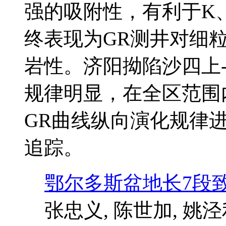
强的吸附性，有利于K
终表现为GR测井对细
岩性。济阳拗陷沙四上
规律明显，在全区范围
GR曲线纵向演化规律
追踪。
鄂尔多斯盆地长7段
张忠义, 陈世加, 姚泾