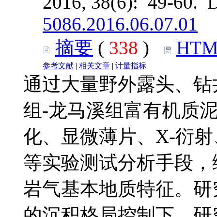
2016, 38(6): 49-60. 
5086.2016.06.07.01
摘要
(
338
)
HTM
参考文献
|
相关文章
|
计量指标
通过大量野外露头、钻
组-龙马溪组富有机质
化、显微薄片、X-衍
等实验测试分析手段，
岩气基本地质特征。研
的沉积格局控制下，研