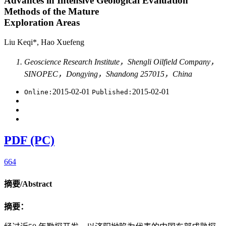
Advances in Intensive Geological Evaluation
Methods of the Mature
Exploration Areas
Liu Keqi*, Hao Xuefeng
Geoscience Research Institute，Shengli Oilfield Company，
SINOPEC，Dongying，Shandong 257015，China
2015-02-01
2015-02-01
Online:
Published:
PDF (PC)
664
摘要/Abstract
摘要：