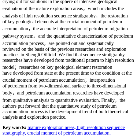
crying out for solutions in the sphere of intensive geological
evaluation of the mature exploration areas，which includes the
analysis of high resolution sequence stratigraphy，the restoration
of key geological elements at the crucial moment of petroleum
accumulation，the accurate interpretation of petroleum migration
pathway system，and the quantitative characterization of petroleum
accumulation process，are pointed out and systematically
reviewed on the basis of the previous researches and exploration
practices in Shengli Oilfield. We find that sequence stratigraphy
researches have developed from traditional pattern to high resolution
model；researches on key geological element restoration
have developed from state at the present time to the condition at the
crucial moment of petroleum accumulation；interpretation
of petroleum from two-dimensional surface to three-dimensional
body，and petroleum accumulation researches have developed
from qualitative analysis to quantitative evaluation. Finally，the
authors put forward that the quantitative study of petroleum
accumulation process is the development trend of both theoretical
analysis and exploration practice.
Key words:
mature exploration areas,
high resolution sequence
stratigraphy,
crucial moment of petroleum accumulation,