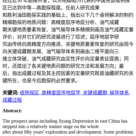
经过近50 年勘探开发，以济阳拗陷为代表的中国东部成熟探
区已达到中等—高勘探程度。在前人研究成果
和胜利油田勘探实践的基础上，指出以下几个亟待解决的制约
精细勘探的地质问题：高精度层序地层分析、油气成藏
期关键地质要素恢复、油气输导体系精细刻画及油气成藏定量
评价，对并它们的研究进展进行了综述；层序地层学研
究由传统向高精度方向推进、关键地质要素恢复的研究由现今
向关键成藏期发展、油气输导体系刻画由二维平面向三
维立体突破、油气成藏研究由定性评价向定量表征提高；同
时，还提出了各关键地质问题的研究方法和发展方向；最
后，指出成藏过程及其主控因素的定量研究既是油藏研究的关
键所在，也是今后勘探的必然要求。
关键词:
成熟探区,
高精度层序地层学,
关键成藏期,
输导体系,
成藏过程
Abstract:
The prospect areas including Jiyang Depression in east China has
stepped into a relatively mature stage on the whole
after about fifty years′ exploration and development. Some problems