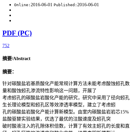
2016-06-01
2016-06-01
Online:
Published:
PDF (PC)
752
摘要/Abstract
摘要：
针对碳酸盐岩基质酸化产能常规计算方法未能考虑酸蚀蚓孔数
量和酸蚀蚓孔渗流特性影响这一问题，开展了
考虑蚓孔的碳酸盐岩酸化产能的研究，研究中采用了径向蚓孔
生长理论模型和蚓孔区等效渗透率模型，建立了考虑蚓
孔的碳酸盐岩酸化产能计算新模型。由室内碳酸盐岩岩芯15%
盐酸驱替实验结果，优选了最优的注酸速度及蚓孔突
破时酸液注入的孔隙体积倍数，计算了有效主蚓孔的长度和直