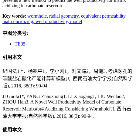
presents a new method to predict the well productivity for matrix
acidizing in carbonate reservoir.
Key words:
wormhole,
radial geometry,
equivalent permeability,
matrix acidizing,
well productivity,
model
中图分类号:
TE35
引用本文
纪国法1 *，杨兆中1，李小刚1，刘文涛2，周瀚3. 考虑蚓孔的
碳酸盐岩酸化产能计算新模型[J]. 西南石油大学学报(自然科学
版), 2016, 38(3): 90-94.
JI Guofa1*, YANG Zhaozhong1, LI Xiaogang1, LIU Wentao2,
ZHOU Han3. A Novel Well Productivity Model of Carbonate
Reservoir Matrix#br# Acidizing Considering Wormhole[J]. 西南石
油大学学报(自然科学版), 2016, 38(3): 90-94.
使用本文