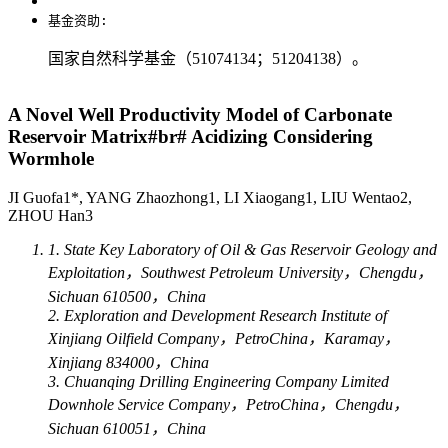
基金资助:
国家自然科学基金（51074134；51204138）。
A Novel Well Productivity Model of Carbonate
Reservoir Matrix#br# Acidizing Considering
Wormhole
JI Guofa1*, YANG Zhaozhong1, LI Xiaogang1, LIU Wentao2,
ZHOU Han3
1. State Key Laboratory of Oil & Gas Reservoir Geology and
Exploitation，Southwest Petroleum University，Chengdu，
Sichuan 610500，China
2. Exploration and Development Research Institute of
Xinjiang Oilfield Company，PetroChina，Karamay，
Xinjiang 834000，China
3. Chuanqing Drilling Engineering Company Limited
Downhole Service Company，PetroChina，Chengdu，
Sichuan 610051，China