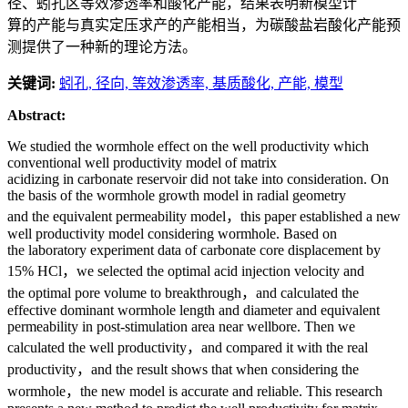
径、蚓孔区等效渗透率和酸化产能，结果表明新模型计
算的产能与真实定压求产的产能相当，为碳酸盐岩酸化产能预
测提供了一种新的理论方法。
关键词:
蚓孔,
径向,
等效渗透率,
基质酸化,
产能,
模型
Abstract:
We studied the wormhole effect on the well productivity which
conventional well productivity model of matrix
acidizing in carbonate reservoir did not take into consideration. On
the basis of the wormhole growth model in radial geometry
and the equivalent permeability model，this paper established a new
well productivity model considering wormhole. Based on
the laboratory experiment data of carbonate core displacement by
15% HCl，we selected the optimal acid injection velocity and
the optimal pore volume to breakthrough，and calculated the
effective dominant wormhole length and diameter and equivalent
permeability in post-stimulation area near wellbore. Then we
calculated the well productivity，and compared it with the real
productivity，and the result shows that when considering the
wormhole，the new model is accurate and reliable. This research