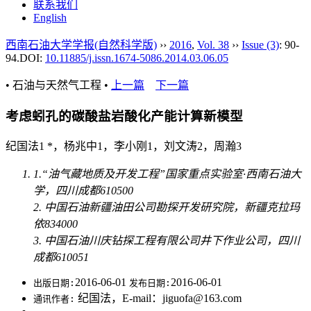
联系我们
English
西南石油大学学报(自然科学版)
››
2016
,
Vol. 38
››
Issue (3)
: 90-
94.
DOI:
10.11885/j.issn.1674-5086.2014.03.06.05
• 石油与天然气工程 •
上一篇
下一篇
考虑蚓孔的碳酸盐岩酸化产能计算新模型
纪国法1 *，杨兆中1，李小刚1，刘文涛2，周瀚3
1.“油气藏地质及开发工程”国家重点实验室·西南石油大
学，四川成都610500
2. 中国石油新疆油田公司勘探开发研究院，新疆克拉玛
依834000
3. 中国石油川庆钻探工程有限公司井下作业公司，四川
成都610051
2016-06-01
2016-06-01
出版日期:
发布日期:
纪国法，E-mail：jiguofa@163.com
通讯作者: