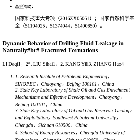
基金资助:
国家科技重大专项（2016ZX05061）；国家自然科学基
金（51104025，51374044，51490650）。
Dynamic Behavior of Drilling Fluid Leakage in
Naturally#br# Fractured Formations
LI Daqi1，2*, LIU Sihai1，2, KANG Yili3, ZHANG Hao4
1. Research Institute of Petroleum Engineering，
SINOPEC，Chaoyang，Beijing 100101，China
2. State Key Laboratory of Shale Oil and Gas Enrichment
Mechanisms and Effective Development，Chaoyang，
Beijing 100101，China
3. State Key Laboratory of Oil and Gas Reservoir Geology
and Exploitation，Southwest Petroleum University，
Chengdu，Sichuan 610500，China
4. School of Energy Resources，Chengdu University of