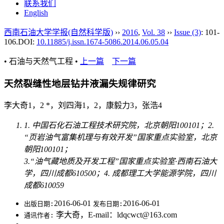
联系我们
English
西南石油大学学报(自然科学版)
››
2016
,
Vol. 38
››
Issue (3)
: 101-
106.
DOI:
10.11885/j.issn.1674-5086.2014.06.05.04
• 石油与天然气工程 •
上一篇
下一篇
天然裂缝性地层钻井液漏失规律研究
李大奇1，2 *，刘四海1，2，康毅力3，张浩4
1. 中国石化石油工程技术研究院，北京朝阳100101；2.
“页岩油气富集机理与有效开发”国家重点实验室，北京
朝阳100101；
3.“油气藏地质及开发工程”国家重点实验室·西南石油大
学，四川成都610500；4. 成都理工大学能源学院，四川
成都610059
2016-06-01
2016-06-01
出版日期:
发布日期:
李大奇，E-mail：ldqcwct@163.com
通讯作者: