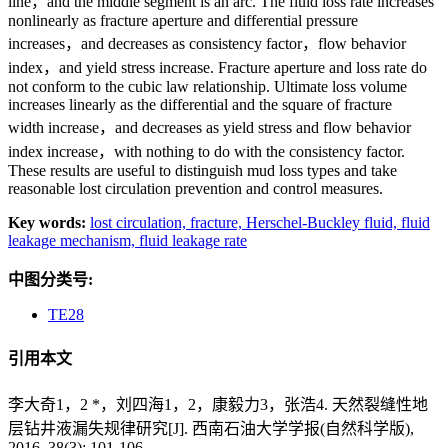
line，and the middle segment is an arc. The fluid loss rate increases
nonlinearly as fracture aperture and differential pressure
increases，and decreases as consistency factor，flow behavior
index，and yield stress increase. Fracture aperture and loss rate do
not conform to the cubic law relationship. Ultimate loss volume
increases linearly as the differential and the square of fracture
width increase，and decreases as yield stress and flow behavior
index increase，with nothing to do with the consistency factor.
These results are useful to distinguish mud loss types and take
reasonable lost circulation prevention and control measures.
Key words:
lost circulation,
fracture,
Herschel-Buckley fluid,
fluid
leakage mechanism,
fluid leakage rate
中图分类号:
TE28
引用本文
李大奇1，2 *，刘四海1，2，康毅力3，张浩4. 天然裂缝性地
层钻井液漏失规律研究[J]. 西南石油大学学报(自然科学版),
2016, 38(3): 101-106.