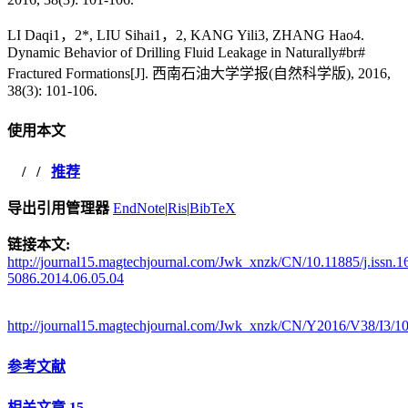
LI Daqi1，2*, LIU Sihai1，2, KANG Yili3, ZHANG Hao4.
Dynamic Behavior of Drilling Fluid Leakage in Naturally#br#
Fractured Formations[J]. 西南石油大学学报(自然科学版), 2016,
38(3): 101-106.
使用本文
/
/
推荐
导出引用管理器
EndNote
|
Ris
|
BibTeX
链接本文:
http://journal15.magtechjournal.com/Jwk_xnzk/CN/10.11885/j.issn.1
5086.2014.06.05.04
http://journal15.magtechjournal.com/Jwk_xnzk/CN/Y2016/V38/I3/1
参考文献
相关文章
15