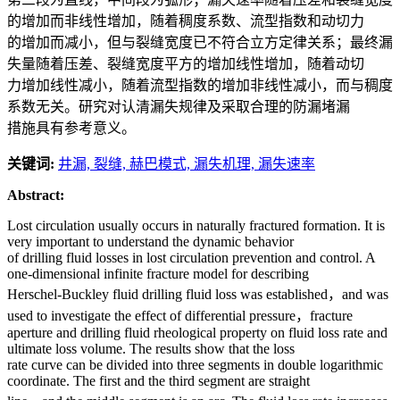
的增加而非线性增加，随着稠度系数、流型指数和动切力
的增加而减小，但与裂缝宽度已不符合立方定律关系；最终漏
失量随着压差、裂缝宽度平方的增加线性增加，随着动切
力增加线性减小，随着流型指数的增加非线性减小，而与稠度
系数无关。研究对认清漏失规律及采取合理的防漏堵漏
措施具有参考意义。
关键词:
井漏,
裂缝,
赫巴模式,
漏失机理,
漏失速率
Abstract:
Lost circulation usually occurs in naturally fractured formation. It is
very important to understand the dynamic behavior
of drilling fluid losses in lost circulation prevention and control. A
one-dimensional infinite fracture model for describing
Herschel-Buckley fluid drilling fluid loss was established，and was
used to investigate the effect of differential pressure，fracture
aperture and drilling fluid rheological property on fluid loss rate and
ultimate loss volume. The results show that the loss
rate curve can be divided into three segments in double logarithmic
coordinate. The first and the third segment are straight