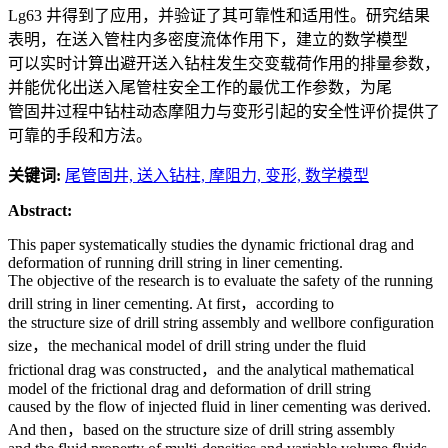
Lg63 井得到了应用，并验证了其可靠性和适用性。研究结果
表明，在送入管柱内多密度流体作用下，建立的数学模型
可以实时计算出避开送入钻柱发生交变载荷作用的排量参数，
并能优化出送入尾管柱安全工作的最优工作参数，为尾
管固井过程中钻柱动态摩阻力与变形引起的安全性评价提供了
可靠的手段和方法。
关键词:
尾管固井,
送入钻柱,
摩阻力,
变形,
数学模型
Abstract:
This paper systematically studies the dynamic frictional drag and
deformation of running drill string in liner cementing.
The objective of the research is to evaluate the safety of the running
drill string in liner cementing. At first，according to
the structure size of drill string assembly and wellbore configuration
size，the mechanical model of drill string under the fluid
frictional drag was constructed，and the analytical mathematical
model of the frictional drag and deformation of drill string
caused by the flow of injected fluid in liner cementing was derived.
And then，based on the structure size of drill string assembly