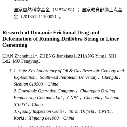
国家自然科学基金（51574198）；国家教育部博士点基
金（20135121110005）。
Research of Dynamic Frictional Drag and
Deformation of Running Drill#br# String in Liner
Cementing
LIAN Zhanghua1*, ZHENG Jianxiang1, ZHANG Ying1, SHI
Lei2, MU Fengying3
1. State Key Laboratory of Oil & Gas Reservoir Geology and
Exploitation，Southwest Petroleum University，Chengdu，
Sichuan 610500，China
2. Downhole Operation Company，Chuanqing Drilling
Engineering Company Ltd.，CNPC，Chengdu，Sichuan
610051，China
3. Quality Inspection Center，Tarim Oilfield，CNPC，
Korla，Xinjiang 841000，China