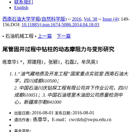
联系我们
English
西南石油大学学报(自然科学版)
››
2016
,
Vol. 38
››
Issue (4)
: 149-
156.
DOI:
10.11885/j.issn.1674-5086.2014.04.18.03
• 石油机械工程 •
上一篇
下一篇
尾管固井过程中钻柱的动态摩阻力与变形研究
练章华1 *，郑建翔1，张颖1，石磊2，牟凤英3
1.“油气藏地质及开发工程”国家重点实验室·西南石油大
学，四川成都610500；
2. 中国石油川庆钻探工程有限公司井下作业公司，四川
成都610051；3. 中国石油塔里木油田公司质量检测中
心，新疆库尔勒841000
2016-08-01
2016-08-01
出版日期:
发布日期:
练章华，E-mail：cwctlzh@swpu.edu.cn
通讯作者:
基金资助: