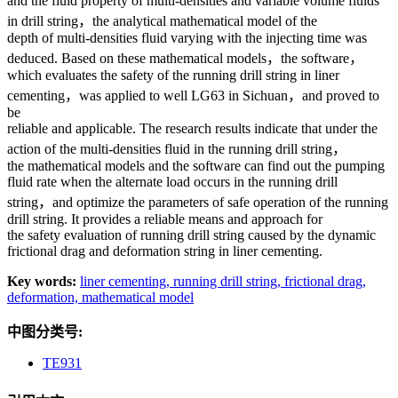
and the fluid property of multi-densities and variable volume fluids
in drill string，the analytical mathematical model of the
depth of multi-densities fluid varying with the injecting time was
deduced. Based on these mathematical models，the software，
which evaluates the safety of the running drill string in liner
cementing，was applied to well LG63 in Sichuan，and proved to
be
reliable and applicable. The research results indicate that under the
action of the multi-densities fluid in the running drill string，
the mathematical models and the software can find out the pumping
fluid rate when the alternate load occurs in the running drill
string，and optimize the parameters of safe operation of the running
drill string. It provides a reliable means and approach for
the safety evaluation of running drill string caused by the dynamic
frictional drag and deformation string in liner cementing.
Key words:
liner cementing,
running drill string,
frictional drag,
deformation,
mathematical model
中图分类号:
TE931