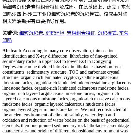
境细粒沉积岩岩相组合特征及成因。在此基础上，建立了东营
凹陷沙四上-沙三下亚段细粒沉积岩的沉积模式。该成果对陆
相页岩油勘探有重要指导作用。
关键词:
细粒沉积岩,
沉积环境,
岩相组合特征,
沉积模式,
东营
凹陷
Abstract:
According to many core observation, thin section
identification and X-ray diffraction, lithofacies of fine-grained
sedimentary rocks in upper Es4 to lower Es3 in Dongying
Depression can be divided into 8 main lithofacies based on rock
constituents, sedimentary structure, TOC and carbonate crystal
structure: organic-rich laminated cryptocrystalline argillaceous
limestone facies, organic-rich laminated microcrystalline argillaceous
limestone facies, organic-rich laminated calcareous mudstone facies,
organic-rich layered argillaceous limestone facies, organic-rich
layered calcareous mudstone facies, organic-rich massive calcareous
mudstone facies, organic layered calcareous mudstone facies,
organic layered gypsum mudstone facies. We first reconstructed of
the ancient environment of climant, salinity, water depth and
oxidation and reduction of water bodies on the basis of geochemical
elements, then fine-grained sedimentary rock lithofacies assemblage
characteristics and origin of different depositional environment was