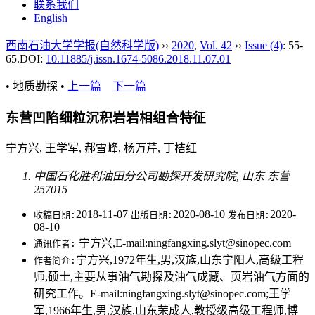
联系我们
English
西南石油大学学报(自然科学版)
››
2020
,
Vol. 42
››
Issue (4)
: 55-
65.
DOI:
10.11885/j.issn.1674-5086.2018.11.07.01
• 地质勘探 •
上一篇
下一篇
东营凹陷细粒沉积岩岩相组合特征
宁方兴, 王学军, 郝雪峰, 杨万芹, 丁桔红
中国石化胜利油田分公司勘探开发研究院, 山东 东营
257015
2018-11-07
2020-08-10
2020-
收稿日期:
出版日期:
发布日期:
08-10
宁方兴,E-mail:ningfangxing.slyt@sinopec.com
通讯作者:
宁方兴,1972年生,男,汉族,山东宁阳人,高级工程
作者简介:
师,硕士,主要从事油气勘探及油气成藏、页岩油气方面的
研究工作。E-mail:ningfangxing.slyt@sinopec.com;王学
军,1966年生,男,汉族,山东荣成人,教授级高级工程师,博