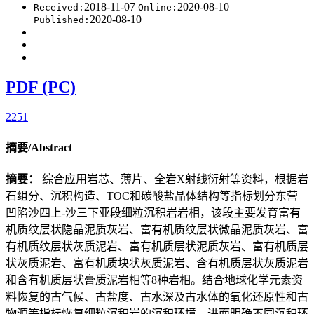
2018-11-07
2020-08-10
Received:
Online:
2020-08-10
Published:
PDF (PC)
2251
摘要/Abstract
摘要：
综合应用岩芯、薄片、全岩X射线衍射等资料，根据岩
石组分、沉积构造、TOC和碳酸盐晶体结构等指标划分东营
凹陷沙四上-沙三下亚段细粒沉积岩岩相，该段主要发育富有
机质纹层状隐晶泥质灰岩、富有机质纹层状微晶泥质灰岩、富
有机质纹层状灰质泥岩、富有机质层状泥质灰岩、富有机质层
状灰质泥岩、富有机质块状灰质泥岩、含有机质层状灰质泥岩
和含有机质层状膏质泥岩相等8种岩相。结合地球化学元素资
料恢复的古气候、古盐度、古水深及古水体的氧化还原性和古
物源等指标恢复细粒沉积岩的沉积环境，进而明确不同沉积环