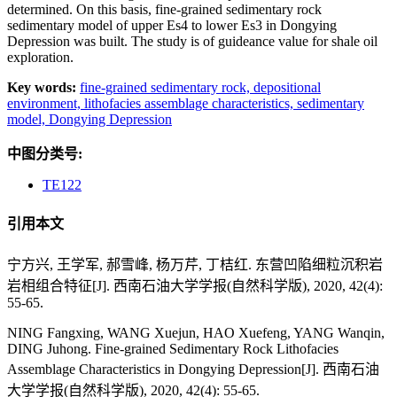
determined. On this basis, fine-grained sedimentary rock
sedimentary model of upper Es4 to lower Es3 in Dongying
Depression was built. The study is of guideance value for shale oil
exploration.
Key words:
fine-grained sedimentary rock,
depositional
environment,
lithofacies assemblage characteristics,
sedimentary
model,
Dongying Depression
中图分类号:
TE122
引用本文
宁方兴, 王学军, 郝雪峰, 杨万芹, 丁桔红. 东营凹陷细粒沉积岩
岩相组合特征[J]. 西南石油大学学报(自然科学版), 2020, 42(4):
55-65.
NING Fangxing, WANG Xuejun, HAO Xuefeng, YANG Wanqin,
DING Juhong. Fine-grained Sedimentary Rock Lithofacies
Assemblage Characteristics in Dongying Depression[J]. 西南石油
大学学报(自然科学版), 2020, 42(4): 55-65.