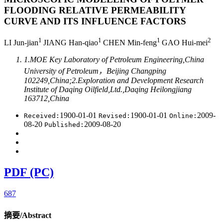
FLOODING RELATIVE PERMEABILITY
CURVE AND ITS INFLUENCE FACTORS
1
1
1
2
LI Jun-jian
JIANG Han-qiao
CHEN Min-feng
GAO Hui-mei
1.MOE Key Laboratory of Petroleum Engineering,China
University of Petroleum，Beijing Changping
102249,China;2.Exploration and Development Research
Institute of Daqing Oilfield,Ltd.,Daqing Heilongjiang
163712,China
1900-01-01
1900-01-01
2009-
Received:
Revised:
Online:
08-20
2009-08-20
Published:
PDF (PC)
687
摘要/Abstract