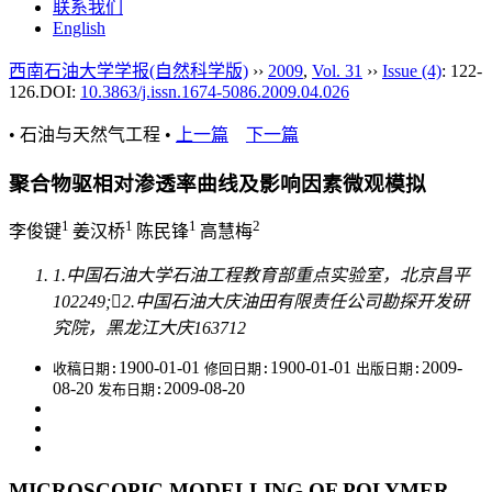
联系我们
English
西南石油大学学报(自然科学版)
››
2009
,
Vol. 31
››
Issue (4)
: 122-
126.
DOI:
10.3863/j.issn.1674-5086.2009.04.026
• 石油与天然气工程 •
上一篇
下一篇
聚合物驱相对渗透率曲线及影响因素微观模拟
1
1
1
2
李俊键
姜汉桥
陈民锋
高慧梅
1.中国石油大学石油工程教育部重点实验室，北京昌平
102249;2.中国石油大庆油田有限责任公司勘探开发研
究院，黑龙江大庆163712
1900-01-01
1900-01-01
2009-
收稿日期:
修回日期:
出版日期:
08-20
2009-08-20
发布日期:
MICROSCOPIC MODELLING OF POLYMER