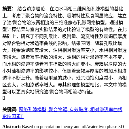
摘要：
结合逾渗理论，在油水两相三维网络孔隙模型的基础
上，考虑了聚合物的流变特性、吸附特性及衰竭层效应，建立
了油/聚合物溶液两相流的三维准静态孔隙网络模型。通过模
型计算结果与室内实验结果的对比验证了模型的有效性。在此
基础上，研究了不同孔喉比、吸附量、流变特性及衰竭层厚度
对聚合物相对渗透率曲线的影响。结果表明：随着孔喉比增
大，残余油饱和度增大，油相相对渗透率变小，水相相对渗透
率增大。随着幂率指数的增大，油相的相对渗透率基本不变，
而水相的渗透率随着幂率指数的增大而变小。衰竭层厚度的大
小对油相渗透率的影响较小，但随着衰竭层厚度的增加水相渗
透率不断上升。随着吸附量的减小，残余油饱和度减小，两相
区变大，水相渗透率增大。与其他理想模型相比，本文中的模
型可以更真实地研究油/聚合物两相流动特征。

关键词:
网络孔隙模型,
聚合物驱,
有效黏度,
相对渗透率曲线,
影响因素
Abstract:
Based on percolation theory and oil/water two phase 3D