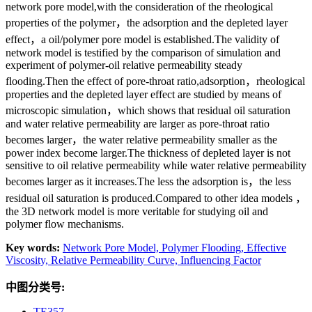
network pore model,with the consideration of the rheological
properties of the polymer，the adsorption and the depleted layer
effect，a oil/polymer pore model is established.The validity of
network model is testified by the comparison of simulation and
experiment of polymer-oil relative permeability steady
flooding.Then the effect of pore-throat ratio,adsorption，rheological
properties and the depleted layer effect are studied by means of
microscopic simulation，which shows that residual oil saturation
and water relative permeability are larger as pore-throat ratio
becomes larger，the water relative permeability smaller as the
power index become larger.The thickness of depleted layer is not
sensitive to oil relative permeability while water relative permeability
becomes larger as it increases.The less the adsorption is，the less
residual oil saturation is produced.Compared to other idea models ，
the 3D network model is more veritable for studying oil and
polymer flow mechanisms.
Key words:
Network Pore Model,
Polymer Flooding,
Effective
Viscosity,
Relative Permeability Curve,
Influencing Factor
中图分类号:
TE357