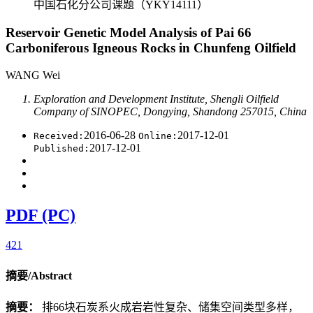
中国石化分公司课题（YKY14111）
Reservoir Genetic Model Analysis of Pai 66
Carboniferous Igneous Rocks in Chunfeng Oilfield
WANG Wei
Exploration and Development Institute, Shengli Oilfield
Company of SINOPEC, Dongying, Shandong 257015, China
2016-06-28
2017-12-01
Received:
Online:
2017-12-01
Published:
PDF (PC)
421
摘要/Abstract
摘要：
排66块石炭系火成岩岩性复杂、储集空间类型多样，