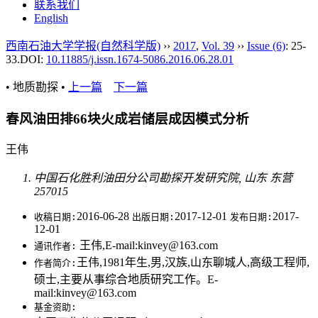
联系我们
English
西南石油大学学报(自然科学版)
››
2017
,
Vol. 39
››
Issue (6)
: 25-
33.
DOI:
10.11885/j.issn.1674-5086.2016.06.28.01
• 地质勘探 •
上一篇
下一篇
春风油田排66块火成岩储层成因模式分析
王伟
中国石化胜利油田分公司勘探开发研究院, 山东 东营
257015
2016-06-28
2017-12-01
2017-
收稿日期:
出版日期:
发布日期:
12-01
王伟,E-mail:kinvey@163.com
通讯作者:
王伟,1981年生,男,汉族,山东聊城人,高级工程师,
作者简介:
硕士,主要从事综合地质研究工作。E-
mail:kinvey@163.com
基金资助: