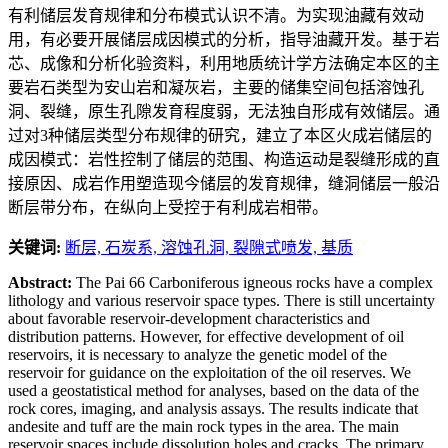
有利储层发育规律和分布模式认识不清。为实现油藏有效动
用，有必要开展储层成因模式的分析，指导油藏开发。基于岩
芯、成像和分析化验资料，利用地质统计学方法确定本区的主
要岩石类型为安山岩和凝灰岩，主要的储集空间包括溶蚀孔
洞、裂缝，原生孔隙发育程度弱，无法独自形成有效储层。通
过对3种储层类型分布规律的研究，建立了本区火成岩储层的
成因模式：岩性控制了储层的范围、构造运动是裂缝形成的直
接原因、成岩作用塑造现今储层的发育规律，缝洞储层一般沿
断层带分布，在纵向上受控于有利成岩相带。
关键词:
断层,
石炭系,
溶蚀孔洞,
裂隙式喷发,
基质
Abstract:
The Pai 66 Carboniferous igneous rocks have a complex
lithology and various reservoir space types. There is still uncertainty
about favorable reservoir-development characteristics and
distribution patterns. However, for effective development of oil
reservoirs, it is necessary to analyze the genetic model of the
reservoir for guidance on the exploitation of the oil reserves. We
used a geostatistical method for analyses, based on the data of the
rock cores, imaging, and analysis assays. The results indicate that
andesite and tuff are the main rock types in the area. The main
reservoir spaces include dissolution holes and cracks. The primary