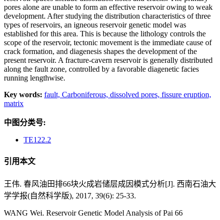
pores alone are unable to form an effective reservoir owing to weak
development. After studying the distribution characteristics of three
types of reservoirs, an igneous reservoir genetic model was
established for this area. This is because the lithology controls the
scope of the reservoir, tectonic movement is the immediate cause of
crack formation, and diagenesis shapes the development of the
present reservoir. A fracture-cavern reservoir is generally distributed
along the fault zone, controlled by a favorable diagenetic facies
running lengthwise.
Key words:
fault,
Carboniferous,
dissolved pores,
fissure eruption,
matrix
中图分类号:
TE122.2
引用本文
王伟. 春风油田排66块火成岩储层成因模式分析[J]. 西南石油大
学学报(自然科学版), 2017, 39(6): 25-33.
WANG Wei. Reservoir Genetic Model Analysis of Pai 66