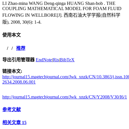
LI Zhao-mina WANG Deng-qinga HUANG Shan-bob . THE
COUPLING MATHEMATICAL MODEL FOR FOAM FLUID
FLOWING IN WELLBORE[J]. 西南石油大学学报(自然科学
版), 2008, 30(6): 1-4.
使用本文
/
/
推荐
导出引用管理器
EndNote
|
Ris
|
BibTeX
链接本文:
http://journal15.magtechjournal.com/Jwk_xnzk/CN/10.3863/j.issn.10
2634.2008.06.001
http://journal15.magtechjournal.com/Jwk_xnzk/CN/Y2008/V30/I6/1
参考文献
相关文章
15