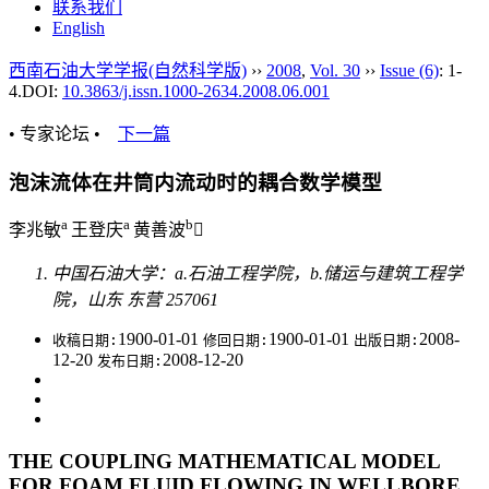
联系我们
English
西南石油大学学报(自然科学版)
››
2008
,
Vol. 30
››
Issue (6)
: 1-
4.
DOI:
10.3863/j.issn.1000-2634.2008.06.001
• 专家论坛 •
下一篇
泡沫流体在井筒内流动时的耦合数学模型
a
a
b
李兆敏
王登庆
黄善波

中国石油大学：a.石油工程学院，b.储运与建筑工程学
院，山东 东营 257061
1900-01-01
1900-01-01
2008-
收稿日期:
修回日期:
出版日期:
12-20
2008-12-20
发布日期:
THE COUPLING MATHEMATICAL MODEL
FOR FOAM FLUID FLOWING IN WELLBORE