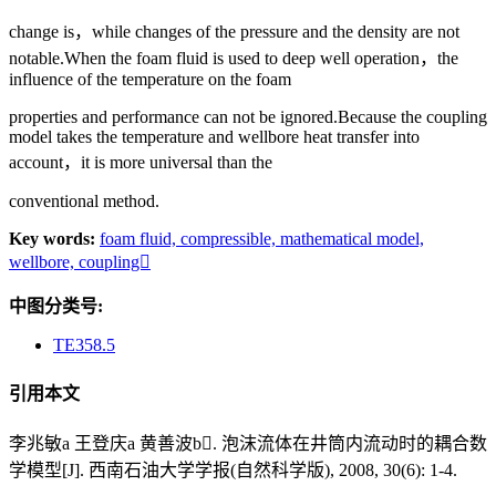
change is，while changes of the pressure and the density are not
notable.When the foam fluid is used to deep well operation，the
influence of the temperature on the foam
properties and performance can not be ignored.Because the coupling
model takes the temperature and wellbore heat transfer into
account，it is more universal than the
conventional method.
Key words:
foam fluid,
compressible,
mathematical model,
wellbore,
coupling
中图分类号:
TE358.5
引用本文
李兆敏a 王登庆a 黄善波b. 泡沫流体在井筒内流动时的耦合数
学模型[J]. 西南石油大学学报(自然科学版), 2008, 30(6): 1-4.