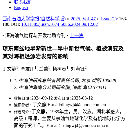
联系我们
English
西南石油大学学报(自然科学版)
››
2025
,
Vol. 47
››
Issue (1)
: 163-
180.
DOI:
10.11885/j.issn.1674-5086.2024.09.12.02
• 深海油气勘探与开发地质专刊 •
上一篇
琼东南盆地早渐新世—早中新世气候、植被演变及
其对海相烃源岩发育的影响
1
1
1
1
2
丁文静
, 李友川
, 兰蕾
, 杨树春
, 刘海钰
1. 中海油研究总院有限责任公司, 北京 朝阳 100028;
2. 中海油海南分公司研究院, 海南 海口 570311
2024-09-12
2025-03-12
收稿日期:
发布日期:
丁文静,E-mail:dingwj4@cnooc.com.cn
通讯作者:
丁文静
，1989年生，男，汉族，湖北孝感人，
作者简介:
高级工程师，主要从事油气地球化学及有机地球化学方
面的研究工作。E-mail：dingwj4@cnooc.com.cn