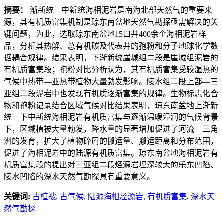
摘要：
渐新统—中新统海相泥岩是南海北部天然气的重要来
源，其有机质富集机制是琼东南盆地天然气勘探亟需解决的关
键问题，为此，选取琼东南盆地15口井400余个海相泥岩样
品，分析其热解、总有机碳及代表井的孢粉和分子地球化学数
据耦合规律。结果表明，下渐新统崖城组二段是崖城组泥岩的
有机质富集段；孢粉对比分析认为，其有机质富集受较湿热的
气候中热带—亚热带植物大量勃发影响。陵水组二段上部—三
亚组二段泥岩中也发现有机质逐渐富集的规律。生物标志化合
物和孢粉记录结合区域气候对比结果表明，琼东南盆地上渐新
统—下中新统海相泥岩有机质富集与逐渐温暖湿润的气候背景
下，区域植被大量勃发，降水量的显著增加促进了河流—三角
洲的发育，扩大了植物碎屑的搬运量、搬运距离和分布范围，
促进了海相泥岩中的陆源有机质富集。琼东南盆地海相泥岩有
机质富集段的提出对三亚组二段烃源岩埋深较大的乐东凹陷、
陵水凹陷的深水天然气勘探具有重要意义。
关键词:
古植被,
古气候,
陆源海相烃源岩,
有机质富集,
深水天
然气勘探