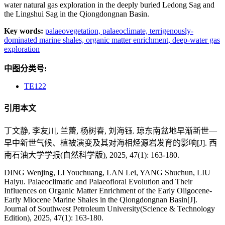
water natural gas exploration in the deeply buried Ledong Sag and
the Lingshui Sag in the Qiongdongnan Basin.
Key words:
palaeovegetation,
palaeoclimate,
terrigenously-
dominated marine shales,
organic matter enrichment,
deep-water gas
exploration
中图分类号:
TE122
引用本文
丁文静, 李友川, 兰蕾, 杨树春, 刘海钰. 琼东南盆地早渐新世—
早中新世气候、植被演变及其对海相烃源岩发育的影响[J]. 西
南石油大学学报(自然科学版), 2025, 47(1): 163-180.
DING Wenjing, LI Youchuang, LAN Lei, YANG Shuchun, LIU
Haiyu. Palaeoclimatic and Palaeofloral Evolution and Their
Influences on Organic Matter Enrichment of the Early Oligocene-
Early Miocene Marine Shales in the Qiongdongnan Basin[J].
Journal of Southwest Petroleum University(Science & Technology
Edition), 2025, 47(1): 163-180.