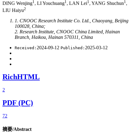
1
1
1
1
DING Wenjing
, LI Youchuang
, LAN Lei
, YANG Shuchun
,
2
LIU Haiyu
1. CNOOC Research Institute Co. Ltd., Chaoyang, Beijing
100028, China;
2. Research Institute, CNOOC China Limited, Hainan
Branch, Haikou, Hainan 570311, China
2024-09-12
2025-03-12
Received:
Published:
RichHTML
2
PDF (PC)
72
摘要/Abstract