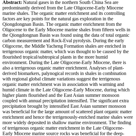
Abstract:
Natural gases in the northern South China Sea are
predominantly derived from the Late Oligocene-Early Miocene
marine shales. The organic matter enrichment and its controlling
factors are key points for the natural gas exploration in the
Qiongdongnan Basin. The organic matter enrichment from the
Oligocene to the Early Miocene marine shales from fifteen wells in
the Qiongdongnan Basin was found using the data of total organic
carbon measurement and Rock-Eval pyrolysis. During the early
Oligocene, the Middle Yacheng Formation shales are enriched in
terrigenous organic matter, which was thought to be caused by the
flourished tropical/subtropical plants in the more humid
environment. During the Late Oligocene-Early Miocene, there is
also a terrigenous organic matter enrichment. Analyses of plant-
derived biomarkers, palynogical records in shales in combination
with regional global climate variations suggest the terrigenous
organic matter enrichment was in association with warming and
humid climate in the Late Oligocene-Early Miocene, during which
higher plants flourished and the East Asian summer monsoon
coupled with annual precipitation intensified. The significant extra
precipitation brought by intensified East Asian summer monsoon
was beneficial for the large amount of scattered plant organic matter
enrichment and hence the terrigenously-enriched marine shales were
more widely deposited in shallow marine environment. The finding
of terrigenous organic matter enrichment in the Late Oligocene-
Early Miocene marine source rocks was beneficial for the deep-