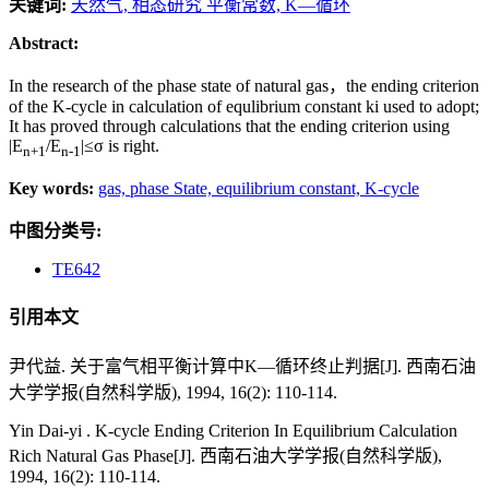
关键词:
天然气,
相态研究 平衡常数,
K—循环
Abstract:
In the research of the phase state of natural gas，the ending criterion
of the K-cycle in calculation of equlibrium constant ki used to adopt;
It has proved through calculations that the ending criterion using
|E
/E
|≤σ is right.
n+1
n-1
Key words:
gas,
phase State,
equilibrium constant,
K-cycle
中图分类号:
TE642
引用本文
尹代益. 关于富气相平衡计算中K—循环终止判据[J]. 西南石油
大学学报(自然科学版), 1994, 16(2): 110-114.
Yin Dai-yi . K-cycle Ending Criterion In Equilibrium Calculation
Rich Natural Gas Phase[J]. 西南石油大学学报(自然科学版),
1994, 16(2): 110-114.