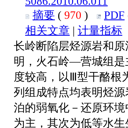
5086.2010.06.011
摘要
(
970
)
PDF
相关文章
|
计量指标
长岭断陷层烃源岩和原
明，火石岭—营城组是
度较高，以Ⅲ型干酪根
列组成特点均表明烃源
泊的弱氧化－还原环境
为主，其次为低等水生