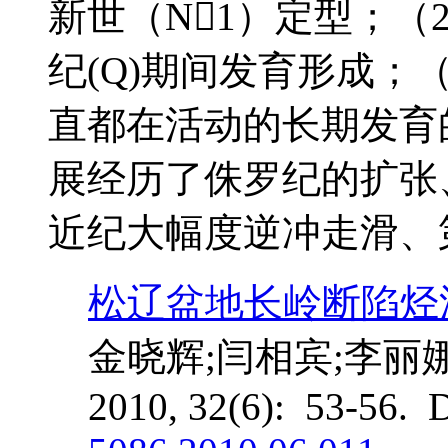
新世（N1）定型；（2
纪(Q)期间发育形成；
直都在活动的长期发育
展经历了侏罗纪的扩张
近纪大幅度逆冲走滑、
松辽盆地长岭断陷烃
金晓辉;闫相宾;李丽
2010, 32(6): 53-56. 