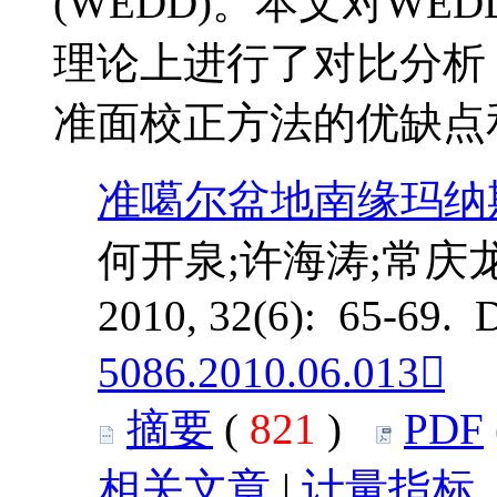
(WEDD)。本文对W
理论上进行了对比分析
准面校正方法的优缺点
准噶尔盆地南缘玛纳
何开泉;许海涛;常庆
2010, 32(6): 65-69. 
5086.2010.06.013
摘要
(
821
)
PDF
相关文章
|
计量指标