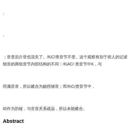
、
、
；音变后介音也流失了。/KiC/类音节不变。这个观察有别于前人的
细音的两组音节内部结构的不同：/KiAC/ 类音节中K，与
同属音首，所以糅合为龈腭辅音；而/KiC/类音节中，
却作为韵核，与音首关系疏远，所以未能糅合。
Abstract