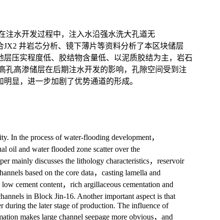
，在注水开发过程中，注入水沿强水洗大孔道无
JX2 井岩芯分析、镜下薄片等资料分析了本区块储层
地层压实程度低、胶结物含量低、以泥质胶结为主，岩石
而高孔高渗储层在后期注水开发的影响，孔隙空间受到注
加明显，进一步加剧了优势通道的形成。
ility. In the process of water-flooding development，
al oil and water flooded zone scatter over the
per mainly discusses the lithology characteristics，reservoir
 channels based on the core data，casting lamella and
ion，low cement content，rich argillaceous cementation and
hannels in Block Jin-16. Another important aspect is that
er during the later stage of production. The influence of
formation makes large channel seepage more obvious，and