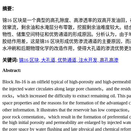
摘要：
锦16 区块是一个典型的高孔隙度、高渗透率的双高开发油田
效窜流，剩余油和水淹层分布零散，挖掘剩余油难度较大。结合
物性、储集空间特征和优势通道的形成原因。分析认为，由于
胶结作用差，这是锦16 区块形成优势渗流通道的主要原因，
水冲刷和后期物理化学的改造作用，使得大孔道的渗流优势更
关键词:
锦16 区块,
大孔道,
优势通道,
注水开发,
高孔高渗
Abstract:
Block Jin-16 is an oilfield typical of high-porosity and high-permeab
the injected water circulates along large pore channels，and the residu
rocks，which increased the difficulty to extract remaining oil. This pa
space properties and the reasons for the formation of the advantaged
other information. It illustrates that the reservoir has low compact
poor rock cementation，which result in the formation of preferential c
the high initial porosity and permeability are enlarged by injected wat
the pore space by water flushing and late physical and chemical re