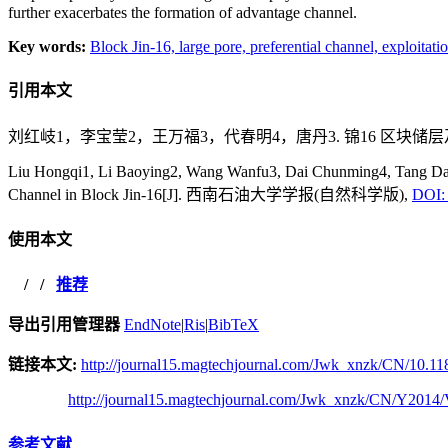
further exacerbates the formation of advantage channel.
Key words:
Block Jin-16,
large pore,
preferential channel,
exploitati
引用本文
刘红岐1，李宝莹2，王万福3，代春明4，唐丹3. 锦16 区块储层
Liu Hongqi1, Li Baoying2, Wang Wanfu3, Dai Chunming4, Tang Dan3.
Channel in Block Jin-16[J]. 西南石油大学学报(自然科学版),
DOI: 
使用本文
/
/
推荐
导出引用管理器
EndNote
|
Ris
|
BibTeX
链接本文:
http://journal15.magtechjournal.com/Jwk_xnzk/CN/10.11
http://journal15.magtechjournal.com/Jwk_xnzk/CN/Y2014/
参考文献