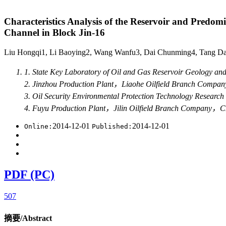
Characteristics Analysis of the Reservoir and Predom
Channel in Block Jin-16
Liu Hongqi1, Li Baoying2, Wang Wanfu3, Dai Chunming4, Tang
1. State Key Laboratory of Oil and Gas Reservoir Geology
2. Jinzhou Production Plant，Liaohe Oilfield Branch C
3. Oil Security Environmental Protection Technology Res
4. Fuyu Production Plant，Jilin Oilfield Branch Compa
2014-12-01
2014-12-01
Online:
Published:
PDF (PC)
507
摘要/Abstract