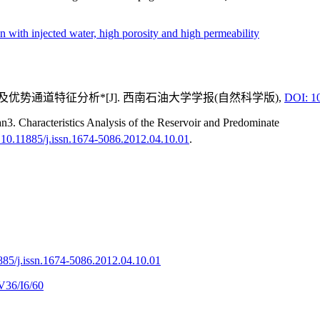
on with injected water,
high porosity and high permeability
及优势通道特征分析*[J]. 西南石油大学学报(自然科学版),
DOI: 10
 Characteristics Analysis of the Reservoir and Predominate
10.11885/j.issn.1674-5086.2012.04.10.01
.
885/j.issn.1674-5086.2012.04.10.01
V36/I6/60