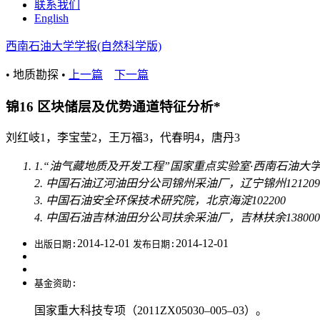
联系我们
English
西南石油大学学报(自然科学版)
• 地质勘探 •
上一篇
下一篇
锦16 区块储层及优势通道特征分析*
刘红岐1，李宝莹2，王万福3，代春明4，唐丹3
1.“油气藏地质及开发工程”国家重点实验室·西南石油大学，
2. 中国石油辽河油田分公司锦州采油厂，辽宁锦州121209
3. 中国石油安全环保技术研究院，北京海淀102200
4. 中国石油吉林油田分公司扶余采油厂，吉林扶余138000
2014-12-01
2014-12-01
出版日期:
发布日期:
基金资助:
国家重大科技专项（2011ZX05030–005–03）。