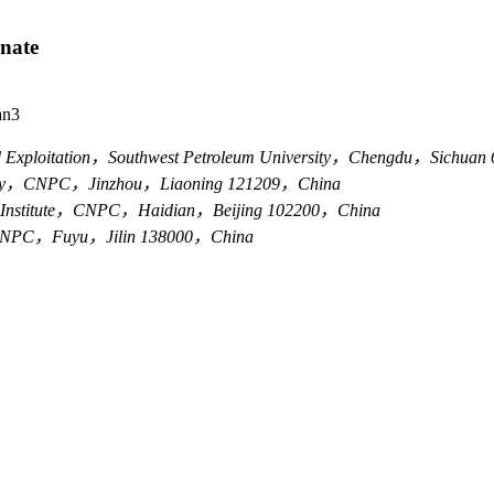
inate
 Dan3
 and Exploitation，Southwest Petroleum University，Chengdu，Sichu
ompany，CNPC，Jinzhou，Liaoning 121209，China
earch Institute，CNPC，Haidian，Beijing 102200，China
ny，CNPC，Fuyu，Jilin 138000，China