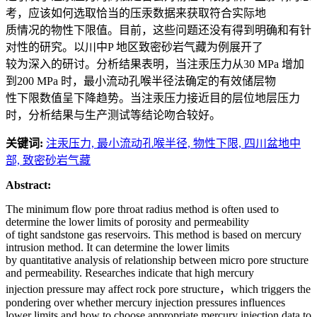
考，应该如何选取恰当的压汞数据来获取符合实际地
质情况的物性下限值。目前，这些问题还没有得到明确和有针
对性的研究。以川中P 地区致密砂岩气藏为例展开了
较为深入的研讨。分析结果表明，当注汞压力从30 MPa 增加
到200 MPa 时，最小流动孔喉半径法确定的有效储层物
性下限数值呈下降趋势。当注汞压力接近目的层位地层压力
时，分析结果与生产测试等结论吻合较好。
关键词:
注汞压力,
最小流动孔喉半径,
物性下限,
四川盆地中
部,
致密砂岩气藏
Abstract:
The minimum flow pore throat radius method is often used to
determine the lower limits of porosity and permeability
of tight sandstone gas reservoirs. This method is based on mercury
intrusion method. It can determine the lower limits
by quantitative analysis of relationship between micro pore structure
and permeability. Researches indicate that high mercury
injection pressure may affect rock pore structure，which triggers the
pondering over whether mercury injection pressures influences
lower limits and how to choose appropriate mercury injection data to