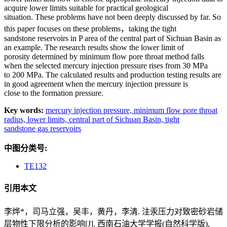
acquire lower limits suitable for practical geological
situation. These problems have not been deeply discussed by far. So
this paper focuses on these problems，taking the tight
sandstone reservoirs in P area of the central part of Sichuan Basin as
an example. The research results show the lower limit of
porosity determined by minimum flow pore throat method falls
when the selected mercury injection pressure rises from 30 MPa
to 200 MPa. The calculated results and production testing results are
in good agreement when the mercury injection pressure is
close to the formation pressure.
Key words:
mercury injection pressure,
minimum flow pore throat
radius,
lower limits,
central part of Sichuan Basin,
tight
sandstone gas reservoirs
中图分类号:
TE132
引用本文
李烨*，司马立强，吴丰，黄丹，李清. 注汞压力对致密砂岩储
层物性下限分析的影响[J]. 西南石油大学学报(自然科学版),