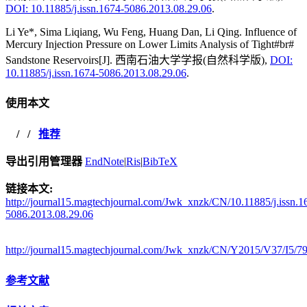
DOI: 10.11885/j.issn.1674-5086.2013.08.29.06
.
Li Ye*, Sima Liqiang, Wu Feng, Huang Dan, Li Qing. Influence of
Mercury Injection Pressure on Lower Limits Analysis of Tight#br#
Sandstone Reservoirs[J]. 西南石油大学学报(自然科学版),
DOI:
10.11885/j.issn.1674-5086.2013.08.29.06
.
使用本文
/
/
推荐
导出引用管理器
EndNote
|
Ris
|
BibTeX
链接本文:
http://journal15.magtechjournal.com/Jwk_xnzk/CN/10.11885/j.issn.1
5086.2013.08.29.06
http://journal15.magtechjournal.com/Jwk_xnzk/CN/Y2015/V37/I5/7
参考文献