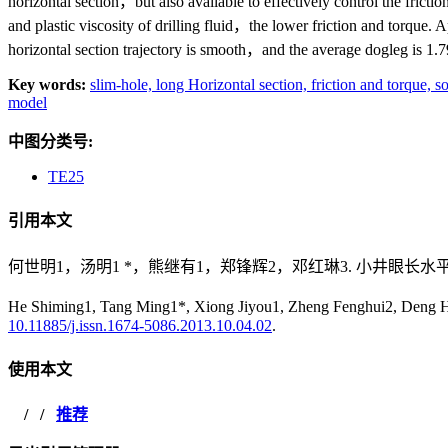
horizontal section，but also available to effectively control the fricti
and plastic viscosity of drilling fluid，the lower friction and torque
horizontal section trajectory is smooth，and the average dogleg is 1.
Key words:
slim-hole,
long Horizontal section,
friction and torque,
so
model
中图分类号:
TE25
引用本文
何世明1，汤明1 *，熊继有1，郑锋辉2，邓红琳3. 小井眼长水
He Shiming1, Tang Ming1*, Xiong Jiyou1, Zheng Fenghui2, De
10.11885/j.issn.1674-5086.2013.10.04.02
.
使用本文
/
/
推荐