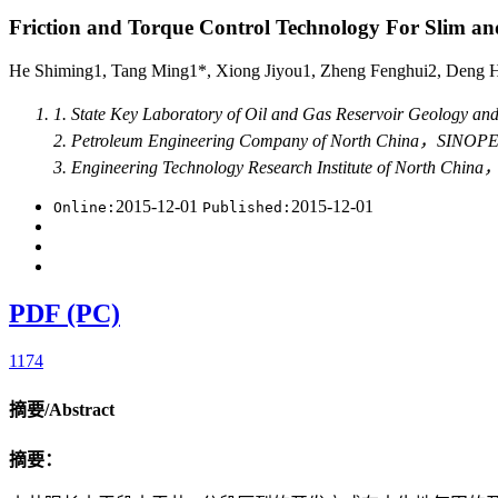
Friction and Torque Control Technology For Slim a
He Shiming1, Tang Ming1*, Xiong Jiyou1, Zheng Fenghui2, Deng
1. State Key Laboratory of Oil and Gas Reservoir Geology
2. Petroleum Engineering Company of North China，SI
3. Engineering Technology Research Institute of North
2015-12-01
2015-12-01
Online:
Published:
PDF (PC)
1174
摘要/Abstract
摘要：