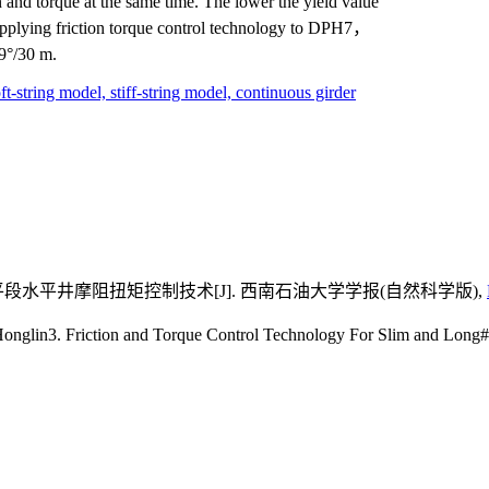
on and torque at the same time. The lower the yield value
. Applying friction torque control technology to DPH7，
79°/30 m.
ft-string model,
stiff-string model,
continuous girder
平段水平井摩阻扭矩控制技术[J]. 西南石油大学学报(自然科学版),
ng Honglin3. Friction and Torque Control Technology For Slim