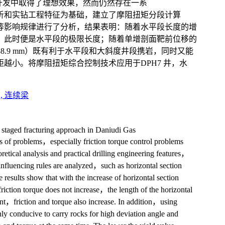
开发中取得了理想效果，然而仍然存在一系
析和实钻工程特征为基础，建立了摩阻扭矩分段计算
等影响规律进行了分析，结果表明：随着水平段长度的增
，此时便是水平段的极限长度；随着单增剖面靶前位移的
m+?88.9 mm）既有利于水平段和大斜度井段携岩，同时又能
越小。将摩阻扭矩综合控制技术应用于DPH7 井，水
,
连续梁
 staged fracturing approach in Daniudi Gas
es of problems，especially friction torque control problems
oretical analysis and practical drilling engineering features，
nfluencing rules are analyzed，such as horizontal section
esults show that with the increase of horizontal section
riction torque does not increase，the length of the horizontal
ment，friction and torque also increase. In addition，using
conducive to carry rocks for high deviation angle and