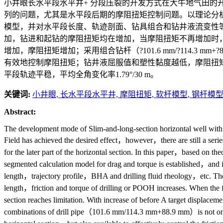
小井眼长水平段水平井+ 分段压裂的开发方式在大牛地气田的
列的问题，尤其是水平段后期的摩阻扭矩控制问题。以理论分
模型，并对水平段长度、轨迹剖面、钻具组合和钻井液流变性
加，钻进和起钻的摩阻扭矩均在增加，当摩阻扭矩不再增加时
增加，摩阻扭矩增加；采用组合钻杆（?101.6 mm/?114.3 m
有效地控制摩阻扭矩；钻井液屈服值和塑性黏度越低，摩阻扭矩
平段轨迹平稳，平均全角变化率1.79°/30 m。
关键词:
小井眼,
长水平段水平井,
摩阻扭矩,
软杆模型,
钢杆模型
Abstract:
The development mode of Slim-and-long-section horizontal well with
Field has achieved the desired effect，however，there are still a seri
for the later part of the horizontal section. In this paper，based on the
segmented calculation model for drag and torque is established，and i
length，trajectory profile，BHA and drilling fluid rheology，etc. The r
length，friction and torque of drilling or POOH increases. When the f
section reaches limitation. With increase of before A target displace
combinations of drill pipe（101.6 mm/114.3 mm+88.9 mm）is not only 