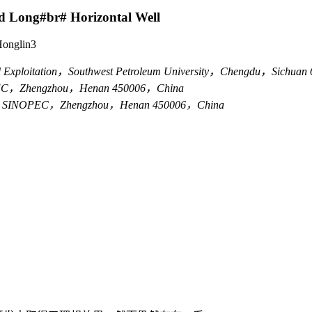
nd Long#br# Horizontal Well
 Honglin3
 and Exploitation，Southwest Petroleum University，Chengdu，Sichu
NOPEC，Zhengzhou，Henan 450006，China
 China，SINOPEC，Zhengzhou，Henan 450006，China