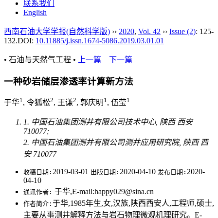
联系我们
English
西南石油大学学报(自然科学版)
››
2020
,
Vol. 42
››
Issue (2)
: 125-
132.
DOI:
10.11885/j.issn.1674-5086.2019.03.01.01
• 石油与天然气工程 •
上一篇
下一篇
一种砂岩储层渗透率计算新方法
1
2
2
1
1
于华
, 令狐松
, 王谦
, 郭庆明
, 伍莹
1. 中国石油集团测井有限公司技术中心, 陕西 西安
710077;
2. 中国石油集团测井有限公司测井应用研究院, 陕西 西
安 710077
2019-03-01
2020-04-10
2020-
收稿日期:
出版日期:
发布日期:
04-10
于华,E-mail:happy029@sina.cn
通讯作者:
于华,1985年生,女,汉族,陕西西安人,工程师,硕士,
作者简介:
主要从事测井解释方法与岩石物理微观机理研究。E-