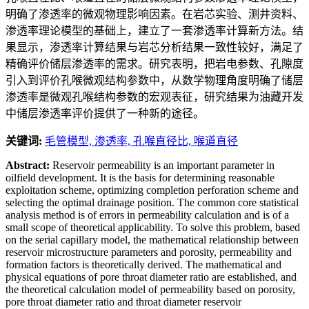
明确了渗透率的微观物理影响因素。在岩芯实验、测井资料、
渗透率理论模型的基础上，建立了一套渗透率计算新方法。结
果显示，渗透率计算结果与岩芯分析结果一致性较好，满足了
精确评价储层渗透率的需求。研究表明，把岩电参数、孔隙度
引入到评价孔喉微观结构参数中，从数学物理角度明确了储层
渗透率是微观孔喉结构参数的宏观表征，研究结果为油藏开发
中储层渗透率评价提供了一种新的途径。
关键词:
毛管模型,
渗透率,
孔喉直径比,
喉道直径
Abstract:
Reservoir permeability is an important parameter in
oilfield development. It is the basis for determining reasonable
exploitation scheme, optimizing completion perforation scheme and
selecting the optimal drainage position. The common core statistical
analysis method is of errors in permeability calculation and is of a
small scope of theoretical applicability. To solve this problem, based
on the serial capillary model, the mathematical relationship between
reservoir microstructure parameters and porosity, permeability and
formation factors is theoretically derived. The mathematical and
physical equations of pore throat diameter ratio are established, and
the theoretical calculation model of permeability based on porosity,
pore throat diameter ratio and throat diameter reservoir