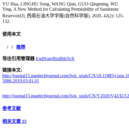
YU Hua, LINGHU Song, WANG Qian, GUO Qingming, WU
Ying. A New Method for Calculating Permeability of Sandstone
Reservoir[J]. 西南石油大学学报(自然科学版), 2020, 42(2): 125-
132.
使用本文
/
/
推荐
导出引用管理器
EndNote
|
Ris
|
BibTeX
链接本文:
http://journal15.magtechjournal.com/Jwk_xnzk/CN/10.11885/j.issn.1
5086.2019.03.01.01
http://journal15.magtechjournal.com/Jwk_xnzk/CN/Y2020/V42/I2/1
参考文献
相关文章
15