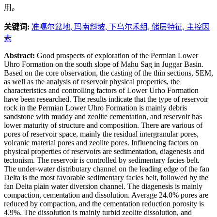
用。
关键词:
准噶尔盆地,
玛南斜坡,
下乌尔禾组,
储层特征,
主控因
素
Abstract:
Good prospects of exploration of the Permian Lower
Uhro Formation on the south slope of Mahu Sag in Juggar Basin.
Based on the core observation, the casting of the thin sections, SEM,
as well as the analysis of reservoir physical properties, the
characteristics and controlling factors of Lower Urho Formation
have been researched. The results indicate that the type of reservoir
rock in the Permian Lower Uhro Formation is mainly debris
sandstone with muddy and zeolite cementation, and reservoir has
lower maturity of structure and composition. There are various of
pores of reservoir space, mainly the residual intergranular pores,
volcanic material pores and zeolite pores. Influencing factors on
physical properties of reservoirs are sedimentation, diagenesis and
tectonism. The reservoir is controlled by sedimentary facies belt.
The under-water distributary channel on the leading edge of the fan
Delta is the most favorable sedimentary facies belt, followed by the
fan Delta plain water diversion channel. The diagenesis is mainly
compaction, cementation and dissolution. Average 24.0% pores are
reduced by compaction, and the cementation reduction porosity is
4.9%. The dissolution is mainly turbid zeolite dissolution, and