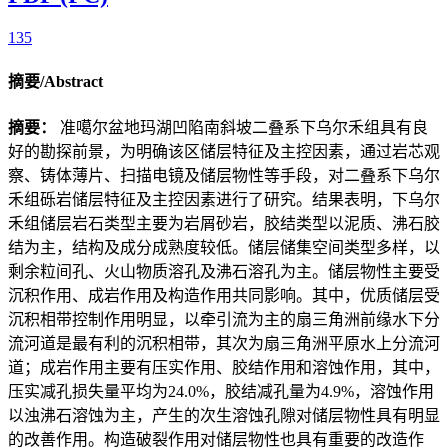
135
摘要/Abstract
摘要：
准噶尔盆地玛湖凹陷南斜坡二叠系下乌尔禾组具有良
好的勘探前景，为明确该区储层特征及主控因素，通过岩芯观
察、铸体薄片、扫描电镜及储层物性等手段，对二叠系下乌尔
禾组砾岩储层特征及主控因素进行了研究。结果表明，下乌尔
禾组储层岩石类型主要为岩屑砂岩，胶结类型以泥质、沸石胶
结为主，结构及成分成熟度较低。储层储集空间类型多样，以
剩余粒间孔、火山物质溶孔及沸石溶孔为主。储层物性主要受
沉积作用、成岩作用及构造作用共同影响。其中，优质储层受
沉积相带控制作用明显，以牵引流为主的扇三角洲前缘水下分
流河道是最有利的沉积相带，其次为扇三角洲平原水上分流河
道；成岩作用主要有压实作用、胶结作用和溶蚀作用，其中，
压实减孔损失量平均为24.0%，胶结减孔量为4.9%，溶蚀作用
以浊沸石溶蚀为主，产生的次生溶蚀孔隙对储层物性具有明显
的改善作用。构造破裂作用对储层物性也具有重要的改造作