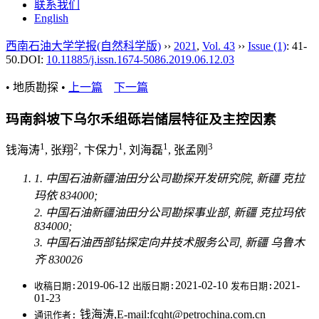
联系我们
English
西南石油大学学报(自然科学版)
››
2021
,
Vol. 43
››
Issue (1)
: 41-
50.
DOI:
10.11885/j.issn.1674-5086.2019.06.12.03
• 地质勘探 •
上一篇
下一篇
玛南斜坡下乌尔禾组砾岩储层特征及主控因素
1
2
1
1
3
钱海涛
, 张翔
, 卞保力
, 刘海磊
, 张孟刚
1. 中国石油新疆油田分公司勘探开发研究院, 新疆 克拉
玛依 834000;
2. 中国石油新疆油田分公司勘探事业部, 新疆 克拉玛依
834000;
3. 中国石油西部钻探定向井技术服务公司, 新疆 乌鲁木
齐 830026
2019-06-12
2021-02-10
2021-
收稿日期:
出版日期:
发布日期:
01-23
钱海涛,E-mail:fcqht@petrochina.com.cn
通讯作者: