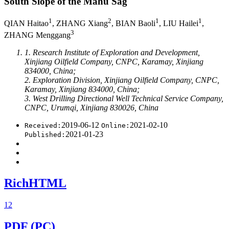
South Slope of the Mahu Sag
1
2
1
1
QIAN Haitao
, ZHANG Xiang
, BIAN Baoli
, LIU Hailei
,
3
ZHANG Menggang
1. Research Institute of Exploration and Development,
Xinjiang Oilfield Company, CNPC, Karamay, Xinjiang
834000, China;
2. Exploration Division, Xinjiang Oilfield Company, CNPC,
Karamay, Xinjiang 834000, China;
3. West Drilling Directional Well Technical Service Company,
CNPC, Urumqi, Xinjiang 830026, China
2019-06-12
2021-02-10
Received:
Online:
2021-01-23
Published:
RichHTML
12
PDF (PC)