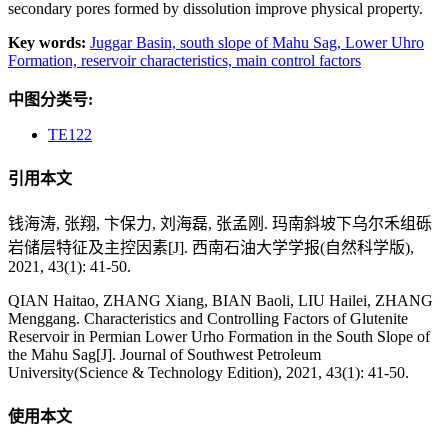
secondary pores formed by dissolution improve physical property.
Key words:
Juggar Basin,
south slope of Mahu Sag,
Lower Uhro
Formation,
reservoir characteristics,
main control factors
中图分类号:
TE122
引用本文
钱海涛, 张翔, 卞保力, 刘海磊, 张孟刚. 玛南斜坡下乌尔禾组砾
岩储层特征及主控因素[J]. 西南石油大学学报(自然科学版),
2021, 43(1): 41-50.
QIAN Haitao, ZHANG Xiang, BIAN Baoli, LIU Hailei, ZHANG
Menggang. Characteristics and Controlling Factors of Glutenite
Reservoir in Permian Lower Urho Formation in the South Slope of
the Mahu Sag[J]. Journal of Southwest Petroleum
University(Science & Technology Edition), 2021, 43(1): 41-50.
使用本文