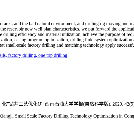
钻
 area, and the bad natural environment, and drilling rig moving and mater
the reservoir new well plan characteristics, we put forward the applicati
e drilling efficiency and material utilization, achieve the purpose of re
mization, casing program optimization, drilling fluid system optimization
at small-scale factory drilling and matching technology apply successful
ells,
factory drilling,
one trip drilling
工艺优化[J]. 西南石油大学学报(自然科学版), 2020, 42(5): 1
i. Small Scale Factory Drilling Technology Optimization in Co