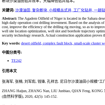
断块沙漠油田钻井效率，大幅降低钻井成本。
关键词:
沙漠油田,
复杂断块,
小规模丛式井,
工厂化钻井,
一趟
Abstract:
The Agadem Oilfield of Niger is located in the Sahara desert
high daily operation cost drilling investment. Based on the analysis of 
cost, improve the efficiency of the drilling rig moving, so as to improv
well site location optimization, well slot and borehole trajectory opti
security technology research. Actual construction application proves th
Key words:
desert oilfield,
complex fault block,
small-scale cluster w
中图分类号:
TE242
引用本文
张海军, 张楠, 刘军彪, 钱锋, 孔祥吉. 尼日尔沙漠油田小规模“工厂化”钻井
ZHANG Haijun, ZHANG Nan, LIU Junbiao, QIAN Feng, KONG Xiangj
(自然科学版), 2020, 42(5): 145-152.