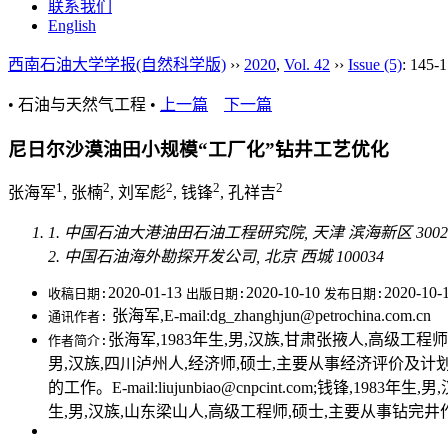
联系我们
English
西南石油大学学报(自然科学版)
››
2020
,
Vol. 42
››
Issue (5)
: 145-1
• 石油与天然气工程 •
上一篇
下一篇
尼日尔沙漠油田小规模“工厂化”钻井工艺优化
1
2
2
2
2
张海军
, 张楠
, 刘军彪
, 钱锋
, 孔祥吉
1. 中国石油大港油田石油工程研究院, 天津 滨海新区 30028
2. 中国石油海外勘探开发公司, 北京 西城 100034
2020-01-13
2020-10-10
2020-10-
收稿日期:
出版日期:
发布日期:
张海军,E-mail:dg_zhanghjun@petrochina.com.cn
通讯作者:
张海军,1983年生,男,汉族,甘肃张掖人,高级工程师,硕士
作者简介:
男,汉族,四川泸州人,经济师,硕士,主要从事经济评价及计划相关工作
的工作。E-mail:liujunbiao@cnpcint.com;钱锋,1
生,男,汉族,山东梁山人,高级工程师,硕士,主要从事钻完井作业技术研发