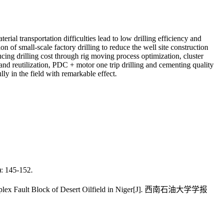
ial transportation difficulties lead to low drilling efficiency and
on of small-scale factory drilling to reduce the well site construction
ducing drilling cost through rig moving process optimization, cluster
 and reutilization, PDC + motor one trip drilling and cementing quality
ly in the field with remarkable effect.
45-152.
mplex Fault Block of Desert Oilfield in Niger[J]. 西南石油大学学报