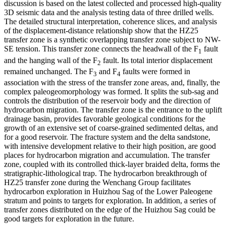
discussion is based on the latest collected and processed high-quality
3D seismic data and the analysis testing data of three drilled wells.
The detailed structural interpretation, coherence slices, and analysis
of the displacement-distance relationship show that the HZ25
transfer zone is a synthetic overlapping transfer zone subject to NW-
SE tension. This transfer zone connects the headwall of the F
fault
1
and the hanging wall of the F
fault. Its total interior displacement
2
remained unchanged. The F
and F
faults were formed in
3
4
association with the stress of the transfer zone areas, and, finally, the
complex paleogeomorphology was formed. It splits the sub-sag and
controls the distribution of the reservoir body and the direction of
hydrocarbon migration. The transfer zone is the entrance to the uplift
drainage basin, provides favorable geological conditions for the
growth of an extensive set of coarse-grained sedimented deltas, and
for a good reservoir. The fracture system and the delta sandstone,
with intensive development relative to their high position, are good
places for hydrocarbon migration and accumulation. The transfer
zone, coupled with its controlled thick-layer braided delta, forms the
stratigraphic-lithological trap. The hydrocarbon breakthrough of
HZ25 transfer zone during the Wenchang Group facilitates
hydrocarbon exploration in Huizhou Sag of the Lower Paleogene
stratum and points to targets for exploration. In addition, a series of
transfer zones distributed on the edge of the Huizhou Sag could be
good targets for exploration in the future.