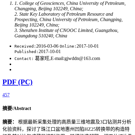
1. College of Geosciences, China University of Petroleum,
Changping, Beijing 102249, China;
2. State Key Laboratory of Petroleum Resource and
Prospecting, China University of Petroleum, Changping,
Beijing 102249, China;
3. Shenzhen Institute of CNOOC Limited, Guangzhou,
Gaungdong 510240, China
2016-03-06
2017-10-01
Received:
Online:
2017-10-01
Published:
葛家旺,E-mail:gjwddn@163.com
Contact:
PDF (PC)
457
摘要/Abstract
摘要：
根据最新采集处理的高质量三维地震及3口钻测井分析
化验资料，探讨了珠江口盆地惠州凹陷HZ25转换带的构造特