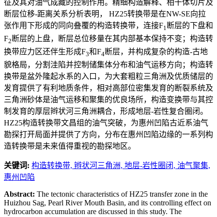
征及其对油气成藏的控制作用。精细构造解释、相干体切片及
断层位移-距离关系分析表明， HZ25转换带是在NW-SE向拉
张作用下形成的同向叠覆的构造转换带，连接F
断层的下盘和
1
F
断层的上盘，断层总位移量在其内部基本保持不变；构造转
2
换带应力区还伴生形成F
和F
断层，并构成复杂的构造-古地
3
4
貌格局，分割洼陷并控制储集体分布和油气运移方向；构造转
换带是盆外隆起水系的入口，为大套粗粒三角洲及优质储层的
发育提供了有利地质条件，相对高部位密集发育的断裂系统及
三角洲砂体是油气运移和聚集的优良场所，构造变换带与其控
制发育的厚层辫状河三角洲耦合，形成地层-岩性复合圈闭。
HZ25构造转换带文昌组的油气突破，为惠州凹陷古近系油气
勘探打开局面并提供了方向，分布在惠州凹陷边缘的一系列构
造转换带是未来值得重视的勘探地区。
关键词:
构造转换带,
辫状河三角洲,
地层-岩性圈闭,
油气聚集,
惠州凹陷
Abstract:
The tectonic characteristics of HZ25 transfer zone in the
Huizhou Sag, Pearl River Mouth Basin, and its controlling effect on
hydrocarbon accumulation are discussed in this study. The