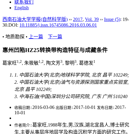
联系我们
English
西南石油大学学报(自然科学版)
››
2017
,
Vol. 39
››
Issue (5)
: 19-
30.
DOI:
10.11885/j.issn.16745086.2016.03.06.01
• 地质勘探 •
上一篇
下一篇
惠州凹陷HZ25转换带构造特征与成藏条件
1,2
1,2
3
3
1
葛家旺
, 朱筱敏
, 陶文芳
, 黎明
, 葛德发
1. 中国石油大学(北京)地球科学学院, 北京 昌平 102249;
2. 中国石油大学(北京)油气与资源探测国家重点实验室,
北京 昌平 102249;
3. 中海石油(中国)深圳分公司研究院, 广东 广州 510240
2016-03-06
2017-10-01
2017-
收稿日期:
出版日期:
发布日期:
10-01
葛家旺,1988年生,男,汉族,湖北宜昌人,博士研究
作者简介:
生,主要从事层序地层学及构造沉积学方面的研究工作。