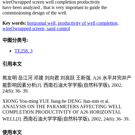
wireOwrapped screen well completion productivity
have been analyzed , that is very important to guide the
commissioning design of the well.
Key words:
horizontal well,
productivity of well completion,
wireOwrapped screen,
sand control
中图分类号:
TE258. 3
引用本文
熊友明 岳江河 邓建 刘向君 刘良跃 王新强. A26 水平井完井产
能影响因素分析[J]. 西南石油大学学报(自然科学版), 2002,
24(6): 36- 39.
XIONG You-ming YUE Jiang-he DENG Jian-min et al.
ANALYSIS ON THE PARAMETERS AFFECTING WELL
COMPLETION PRODUCTIVITY OF A26 HORIZONTAL
WELL[J]. 西南石油大学学报(自然科学版), 2002, 24(6): 36- 39.
使用本文