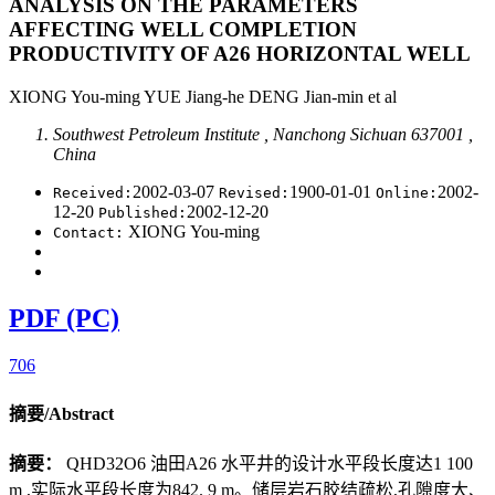
ANALYSIS ON THE PARAMETERS
AFFECTING WELL COMPLETION
PRODUCTIVITY OF A26 HORIZONTAL WELL
XIONG You-ming YUE Jiang-he DENG Jian-min et al
Southwest Petroleum Institute , Nanchong Sichuan 637001 ,
China
2002-03-07
1900-01-01
2002-
Received:
Revised:
Online:
12-20
2002-12-20
Published:
XIONG You-ming
Contact:
PDF (PC)
706
摘要/Abstract
摘要：
QHD32O6 油田A26 水平井的设计水平段长度达1 100
m ,实际水平段长度为842. 9 m。储层岩石胶结疏松,孔隙度大、