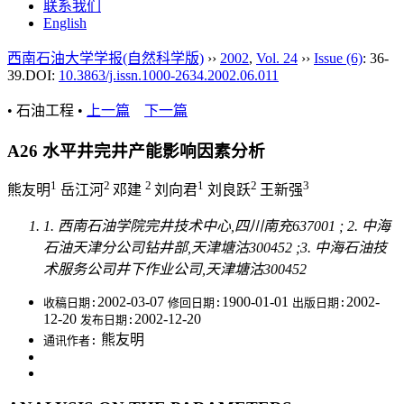
联系我们
English
西南石油大学学报(自然科学版)
››
2002
,
Vol. 24
››
Issue (6)
: 36-
39.
DOI:
10.3863/j.issn.1000-2634.2002.06.011
• 石油工程 •
上一篇
下一篇
A26 水平井完井产能影响因素分析
1
2
2
1
2
3
熊友明
岳江河
邓建
刘向君
刘良跃
王新强
1. 西南石油学院完井技术中心,四川南充637001 ; 2. 中海
石油天津分公司钻井部,天津塘沽300452 ;3. 中海石油技
术服务公司井下作业公司,天津塘沽300452
2002-03-07
1900-01-01
2002-
收稿日期:
修回日期:
出版日期:
12-20
2002-12-20
发布日期:
熊友明
通讯作者: