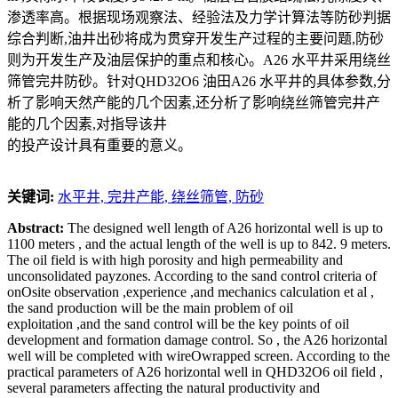
渗透率高。根据现场观察法、经验法及力学计算法等防砂判据
综合判断,油井出砂将成为贯穿开发生产过程的主要问题,防砂
则为开发生产及油层保护的重点和核心。A26 水平井采用绕丝
筛管完井防砂。针对QHD32O6 油田A26 水平井的具体参数,分
析了影响天然产能的几个因素,还分析了影响绕丝筛管完井产
能的几个因素,对指导该井
的投产设计具有重要的意义。
关键词:
水平井,
完井产能,
绕丝筛管,
防砂
Abstract:
The designed well length of A26 horizontal well is up to
1100 meters , and the actual length of the well is up to 842. 9 meters.
The oil field is with high porosity and high permeability and
unconsolidated payzones. According to the sand control criteria of
onOsite observation ,experience ,and mechanics calculation et al ,
the sand production will be the main problem of oil
exploitation ,and the sand control will be the key points of oil
development and formation damage control. So , the A26 horizontal
well will be completed with wireOwrapped screen. According to the
practical parameters of A26 horizontal well in QHD32O6 oil field ,
several parameters affecting the natural productivity and